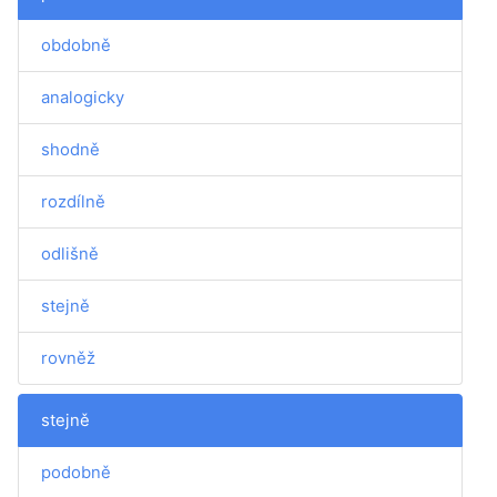
obdobně
analogicky
shodně
rozdílně
odlišně
stejně
rovněž
stejně
podobně