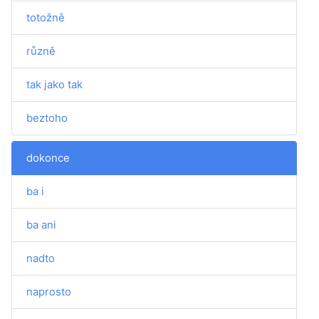
totožně
různě
tak jako tak
beztoho
dokonce
ba i
ba ani
nadto
naprosto