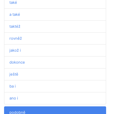
také
a také
taktéž
rovněž
jakož i
dokonce
ještě
ba i
ano i
podobně