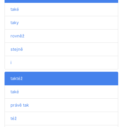
také
taky
rovněž
stejně
i
taktéž
také
právě tak
též