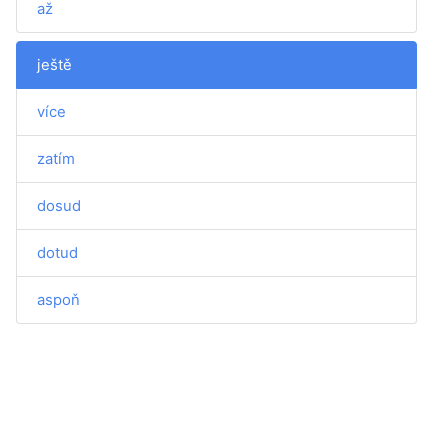
až
ještě
více
zatím
dosud
dotud
aspoň