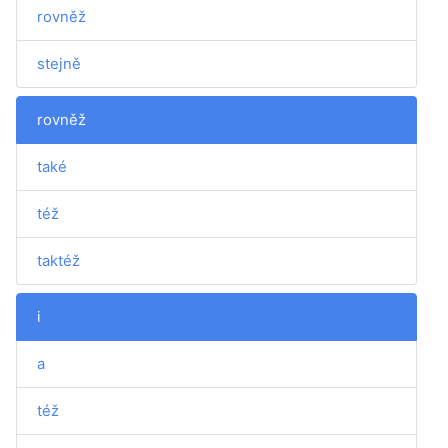
rovněž
stejně
rovněž
také
též
taktéž
i
a
též