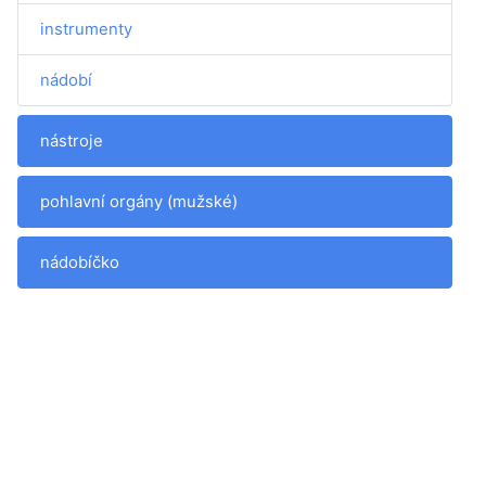
instrumenty
nádobí
nástroje
pohlavní orgány (mužské)
nádobíčko