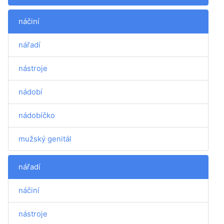
náčiní
nářadí
nástroje
nádobí
nádobíčko
mužský genitál
nářadí
náčiní
nástroje