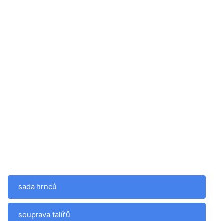
sada hrnců
souprava talířů