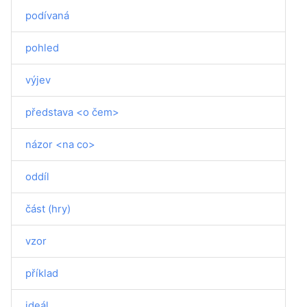
podívaná
pohled
výjev
představa <o čem>
názor <na co>
oddíl
část (hry)
vzor
příklad
ideál