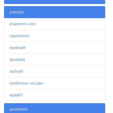
zobrazit
znázornit <co>
vypodobnit
vyobrazit
zpodobit
zachytit
vystihnout <co jak>
vyjádřit
zpodobnit