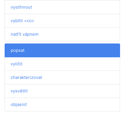
vystihnout
vybílit <co>
natřít vápnem
popsat
vylíčit
charakterizovat
vysvětlit
objasnit