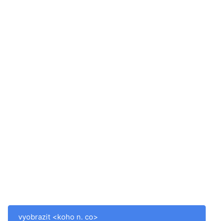
vyobrazit <koho n. co>