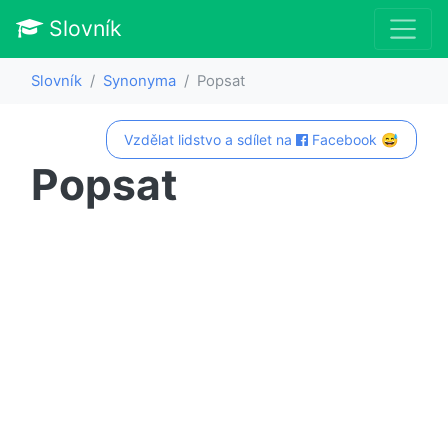
Slovník
Slovník
Synonyma
Popsat
Vzdělat lidstvo a sdílet na
Facebook 😅
Popsat