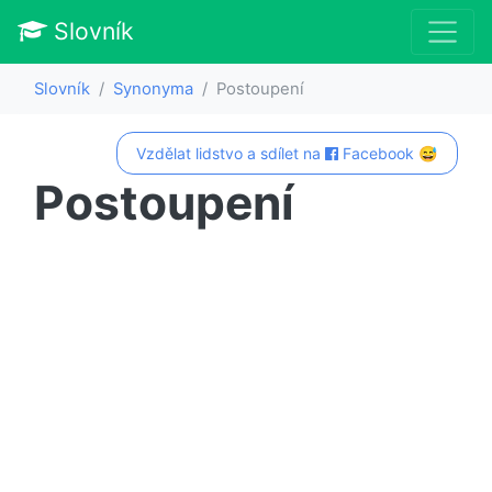
Slovník
Slovník
Synonyma
Postoupení
Vzdělat lidstvo a sdílet na
Facebook 😅
Postoupení