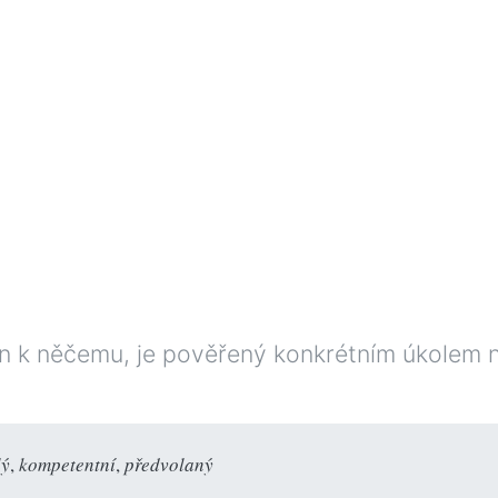
něn k něčemu, je pověřený konkrétním úkolem
lý
,
kompetentní
,
předvolaný