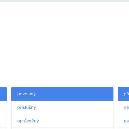
povolaný
př
příslušný
ná
oprávněný
pa