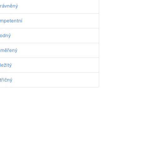
rávněný
mpetentní
odný
iměřený
ležitý
třičný