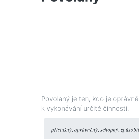
Povolaný je ten, kdo je opráv
k vykonávání určité činnosti.
příslušný
,
oprávněný
,
schopný
,
způsobi