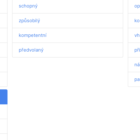
schopný
op
způsobilý
ko
kompetentní
vh
předvolaný
př
ná
pa