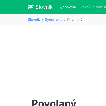
Slovník
Slovník
(aktuálně)
Synonyma
Slovník cizích s
Slovník
Synonyma
Povolaný
Povolaný