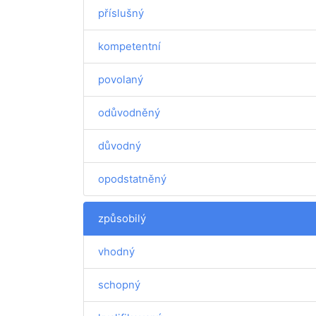
příslušný
kompetentní
povolaný
odůvodněný
důvodný
opodstatněný
způsobilý
vhodný
schopný