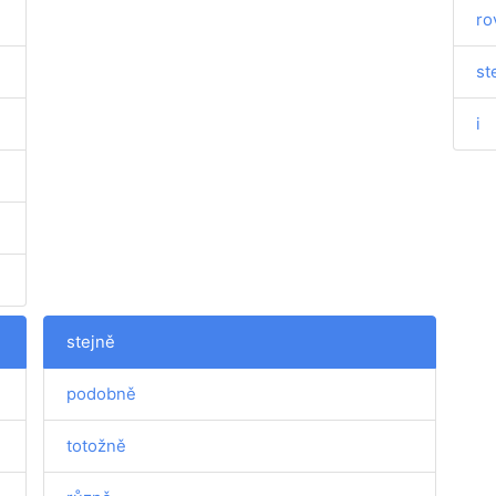
ro
st
i
stejně
podobně
totožně