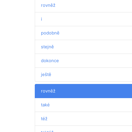
rovněž
i
podobně
stejně
dokonce
ještě
rovněž
také
též