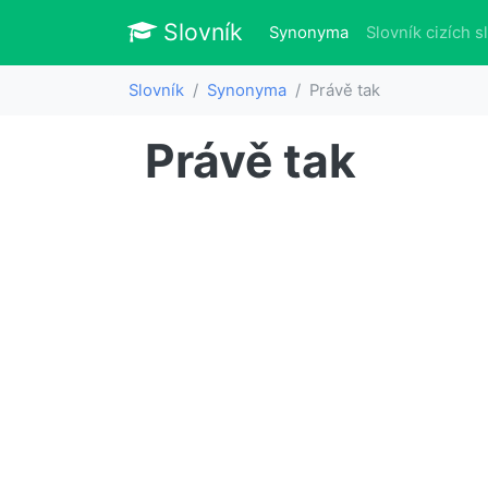
Slovník
Slovník
(aktuálně)
Synonyma
Slovník cizích s
Slovník
Synonyma
Právě tak
Právě tak