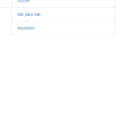
různě
tak jako tak
beztoho