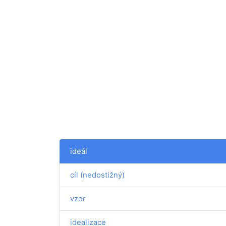
ideál
cíl (nedostižný)
vzor
idealizace