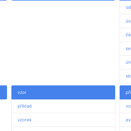
od
ús
čá
se
út
sk
vzor
př
příklad
vz
vzorek
ex