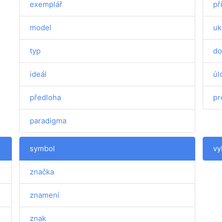
exemplář
př
model
uk
typ
do
ideál
úl
předloha
pr
paradigma
symbol
vy
značka
znamení
znak