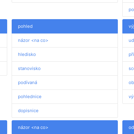
po
pohled
vý
názor <na co>
ud
hledisko
př
stanovisko
sc
podívaná
ob
pohlednice
vý
dopisnice
názor <na co>
od