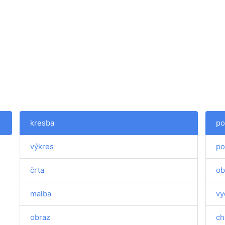
kresba
po
výkres
po
črta
ob
malba
vy
obraz
ch