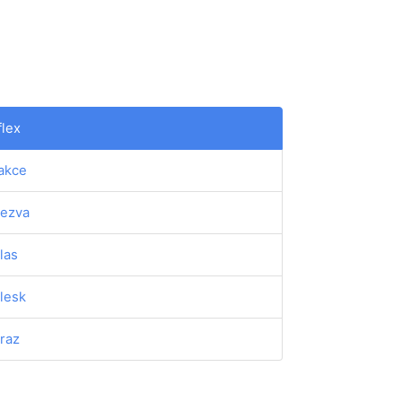
flex
akce
ezva
las
lesk
raz