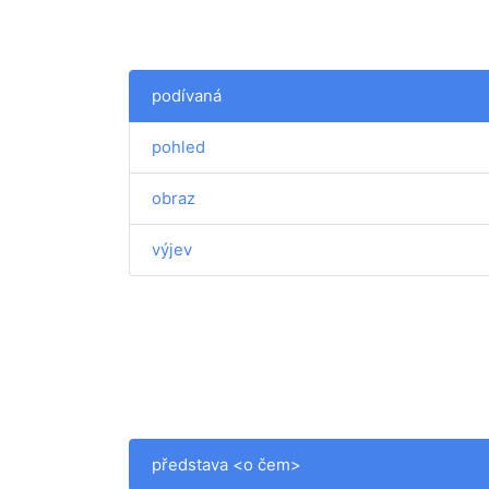
podívaná
pohled
obraz
výjev
představa <o čem>