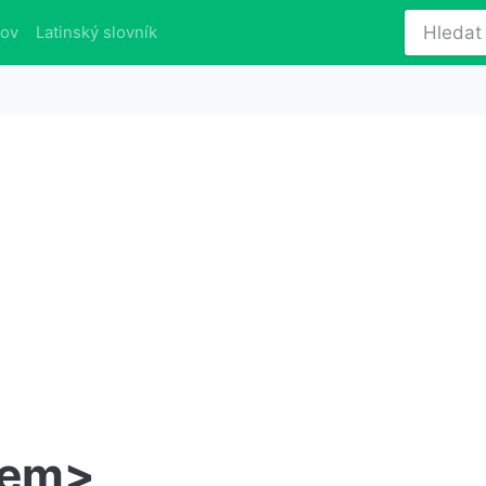
lov
Latinský slovník
čem>