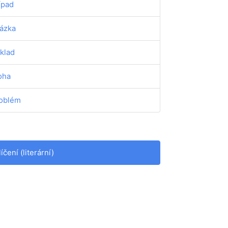
ípad
ázka
klad
oha
oblém
líčení (literární)