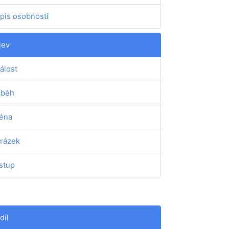
pis osobnosti
jev
álost
íběh
éna
rázek
stup
díl