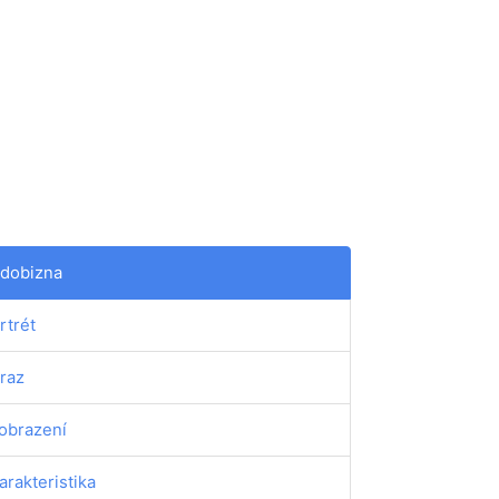
dobizna
rtrét
raz
obrazení
arakteristika