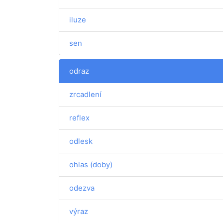
iluze
sen
odraz
zrcadlení
reflex
odlesk
ohlas (doby)
odezva
výraz