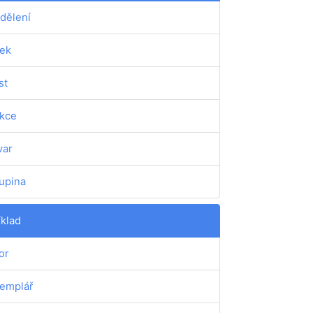
dělení
ek
st
kce
var
upina
íklad
or
emplář