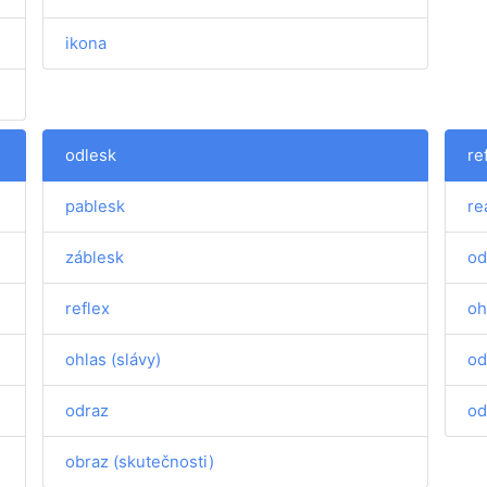
ikona
odlesk
re
pablesk
re
záblesk
od
reflex
oh
ohlas (slávy)
od
odraz
od
obraz (skutečnosti)