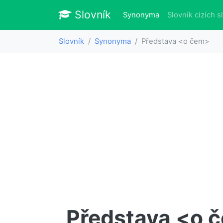
Slovník
Slovník
(aktuálně)
Synonyma
Slovník cizích s
Slovník
Synonyma
Představa <o čem>
Představa <o 