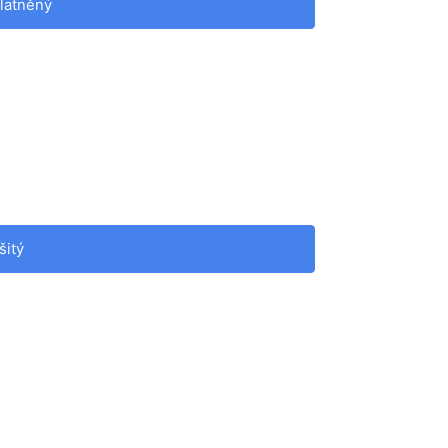
latněný
šitý