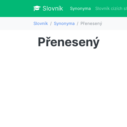
Slovník
Slovník
(aktuálně)
Synonyma
Slovník cizích s
Slovník
Synonyma
Přenesený
Přenesený