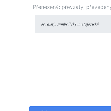
Přenesený: převzatý, převedený;
obrazný
,
symbolický
,
metaforický