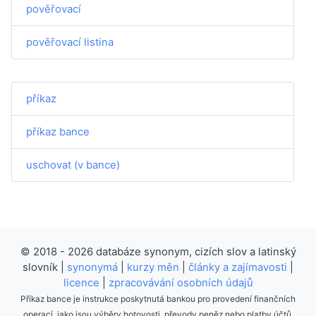
pověřovací
pověřovací listina
příkaz
příkaz bance
uschovat (v bance)
© 2018 - 2026 databáze synonym, cizích slov a latinský
slovník |
synonymá
|
kurzy měn
|
články a zajímavosti
|
licence
|
zpracovávání osobních údajů
Příkaz bance je instrukce poskytnutá bankou pro provedení finančních
operací, jako jsou výběry hotovosti, převody peněz nebo platby účtů.