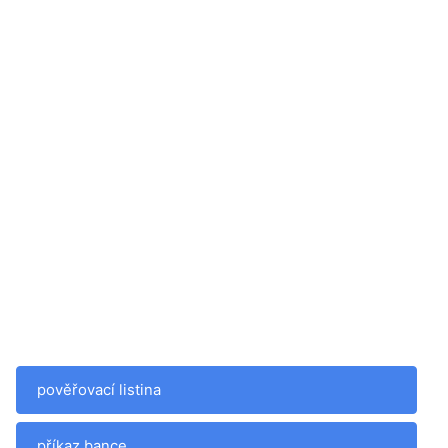
pověřovací listina
příkaz bance