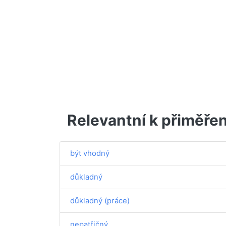
Relevantní k přiměře
být vhodný
důkladný
důkladný (práce)
nepatřičný