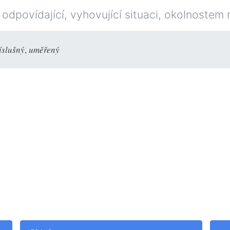
 odpovídající, vyhovující situaci, okolnoste
íslušný
,
uměřený