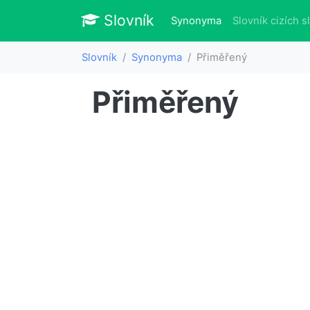
Slovník
Slovník
(aktuálně)
Synonyma
Slovník cizích s
Slovník
Synonyma
Přiměřený
Přiměřený