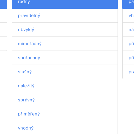
řádný
pa
pravidelný
vh
obvyklý
ná
mimořádný
př
spořádaný
př
slušný
pr
náležitý
správný
přiměřený
vhodný