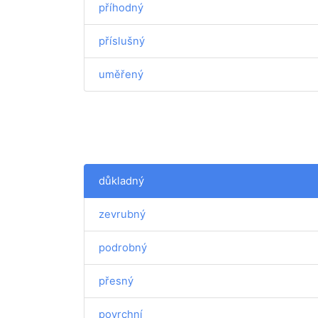
příhodný
příslušný
uměřený
důkladný
zevrubný
podrobný
přesný
povrchní