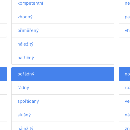
kompetentní
ne
vhodný
pa
přiměřený
vh
náležitý
patřičný
pořádný
no
řádný
ro
spořádaný
ve
slušný
ná
náležitý
zn