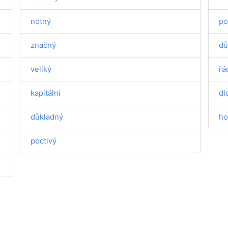
notný
po
značný
dů
veliký
řá
kapitální
dl
důkladný
ho
poctivý