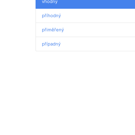
vhodný
příhodný
přiměřený
případný