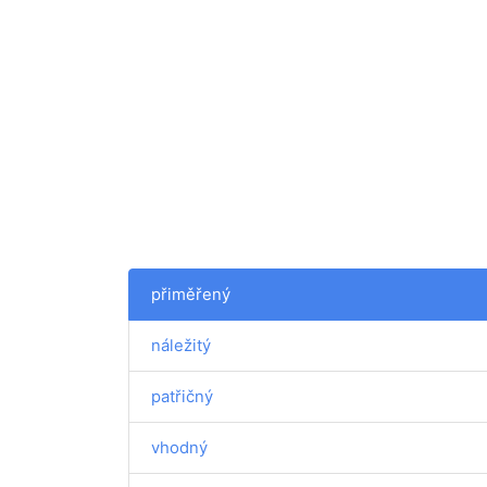
přiměřený
náležitý
patřičný
vhodný