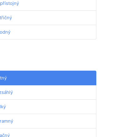
přístojný
třičný
odný
tný
zsáhlý
lký
ramný
ačný