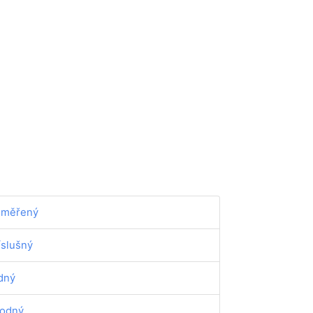
iměřený
íslušný
dný
odný