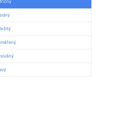
třičný
odný
ležitý
iměřený
íslušný
avý