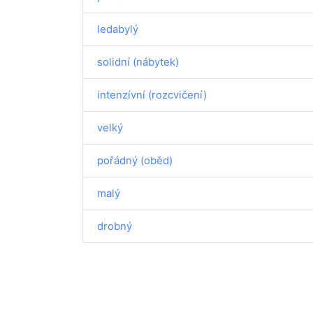
ledabylý
solidní (nábytek)
intenzívní (rozcvičení)
velký
pořádný (oběd)
malý
drobný