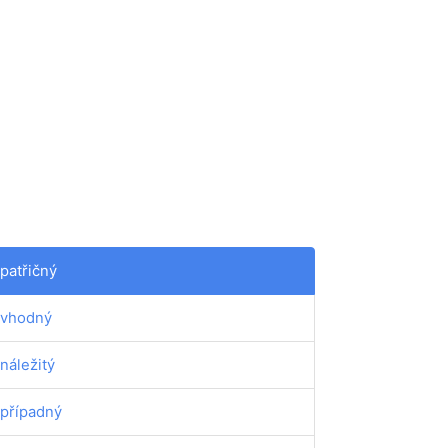
patřičný
vhodný
náležitý
případný