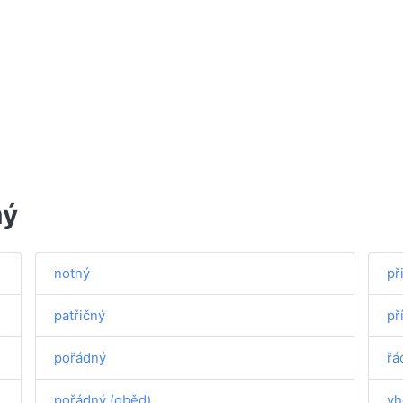
ný
notný
př
patřičný
př
pořádný
řá
pořádný (oběd)
vh