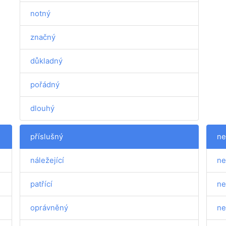
notný
značný
důkladný
pořádný
dlouhý
příslušný
ne
náležející
ne
patřící
ne
oprávněný
ne