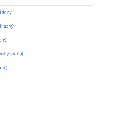
řádný
kladný
dný
ouhý (doba)
dný