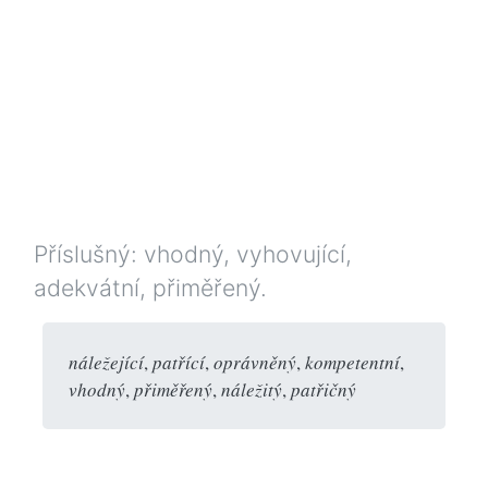
Příslušný: vhodný, vyhovující,
adekvátní, přiměřený.
náležející
,
patřící
,
oprávněný
,
kompetentní
,
vhodný
,
přiměřený
,
náležitý
,
patřičný