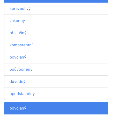
spravedlivý
zákonný
příslušný
kompetentní
povolaný
odůvodněný
důvodný
opodstatněný
povolaný