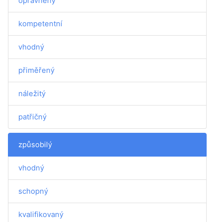
oprávněný
kompetentní
vhodný
přiměřený
náležitý
patřičný
způsobilý
vhodný
schopný
kvalifikovaný