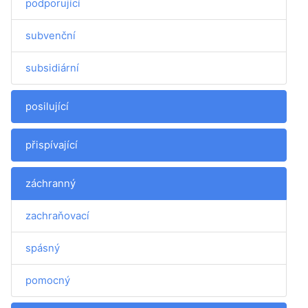
podporující
subvenční
subsidiární
posilující
přispívající
záchranný
zachraňovací
spásný
pomocný