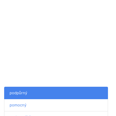
podpůrný
pomocný