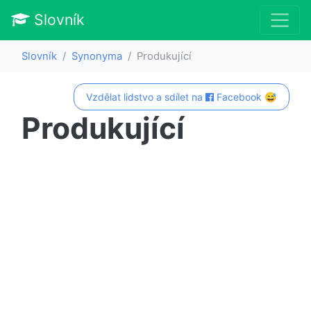
Slovník
Slovník
Synonyma
Produkující
Vzdělat lidstvo a sdílet na
Facebook 😅
Produkující