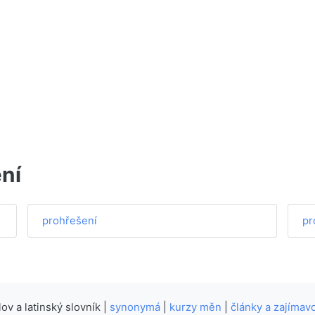
ní
prohřešení
pr
v a latinský slovník |
synonymá
|
kurzy měn
|
články a zajímavo