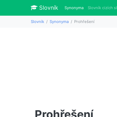
Slovník
Slovník
(aktuálně)
Synonyma
Slovník cizích s
Slovník
Synonyma
Prohřešení
Prohřešení