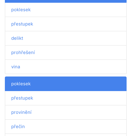
poklesek
přestupek
delikt
prohřešení
vina
poklesek
přestupek
provinění
přečin