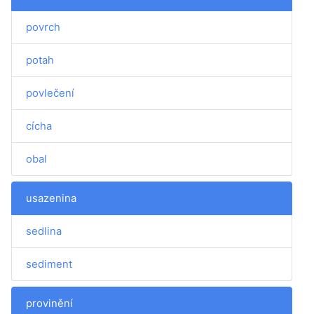
povrch
potah
povlečení
cícha
obal
usazenina
sedlina
sediment
provinění