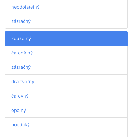
neodolatelný
zázračný
kouzelný
čarodějný
zázračný
divotvorný
čarovný
opojný
poetický