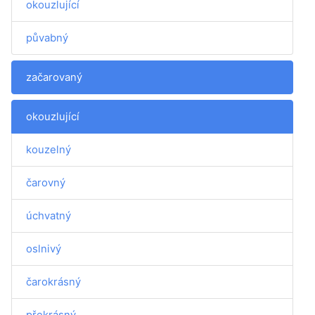
okouzlující
půvabný
začarovaný
okouzlující
kouzelný
čarovný
úchvatný
oslnivý
čarokrásný
překrásný