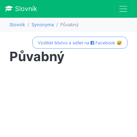
Slovník
Slovník
Synonyma
Půvabný
Vzdělat lidstvo a sdílet na
Facebook 😅
Půvabný