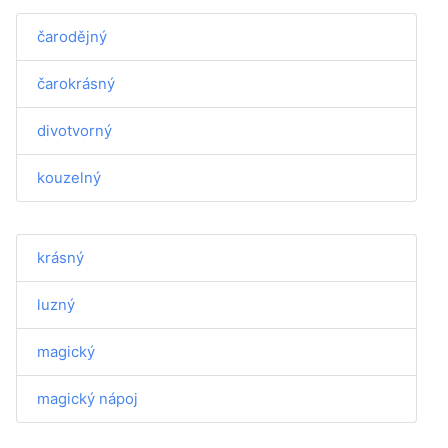
čarodějný
čarokrásný
divotvorný
kouzelný
krásný
luzný
magický
magický nápoj