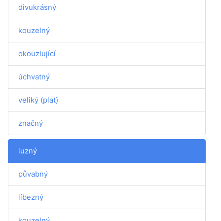
divukrásný
kouzelný
okouzlující
úchvatný
veliký (plat)
značný
luzný
půvabný
líbezný
kouzelný