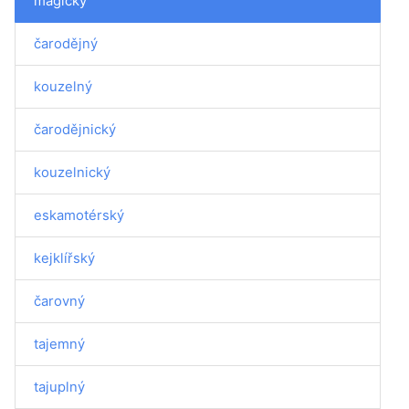
magický
čarodějný
kouzelný
čarodějnický
kouzelnický
eskamotérský
kejklířský
čarovný
tajemný
tajuplný