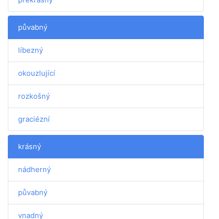
půvabný
líbezný
okouzlující
rozkošný
graciézní
krásný
nádherný
půvabný
vnadný