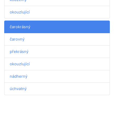
okouzlující
čarokrásný
čarovný
překrásný
okouzlující
nádherný
úchvatný