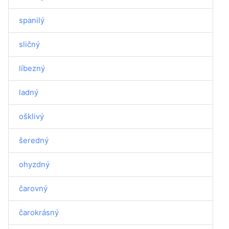
spanilý
sličný
líbezný
ladný
ošklivý
šeredný
ohyzdný
čarovný
čarokrásný