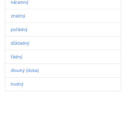
náramný
značný
pořádný
důkladný
řádný
dlouhý (doba)
hodný