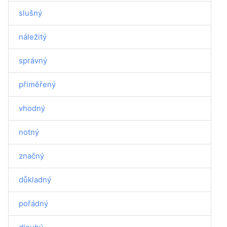
slušný
náležitý
správný
přiměřený
vhodný
notný
značný
důkladný
pořádný