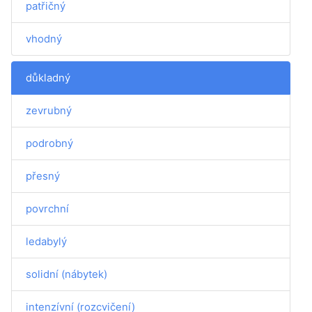
patřičný
vhodný
důkladný
zevrubný
podrobný
přesný
povrchní
ledabylý
solidní (nábytek)
intenzívní (rozcvičení)