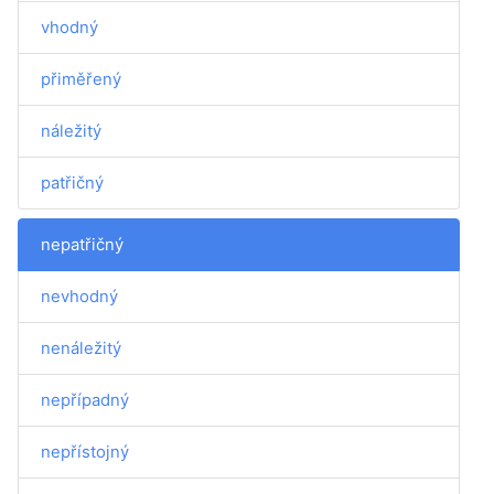
vhodný
přiměřený
náležitý
patřičný
nepatřičný
nevhodný
nenáležitý
nepřípadný
nepřístojný