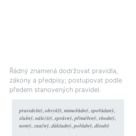
Řádný znamená dodržovat pravidla,
zákony a předpisy; postupovat podle
předem stanovených pravidel.
pravidelný
,
obvyklý
,
mimořádný
,
spořádaný
,
slušný
,
náležitý
,
správný
,
přiměřený
,
vhodný
,
notný
,
značný
,
důkladný
,
pořádný
,
dlouhý