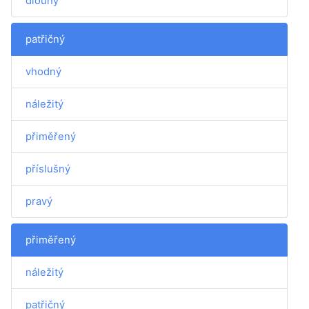
dlouhý
patřičný
vhodný
náležitý
přiměřený
příslušný
pravý
přiměřený
náležitý
patřičný