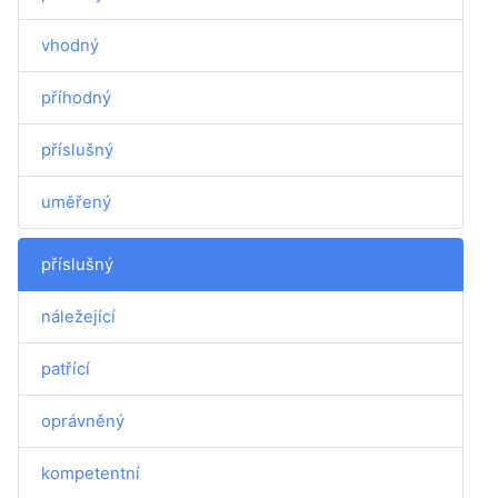
vhodný
příhodný
příslušný
uměřený
příslušný
náležející
patřící
oprávněný
kompetentní