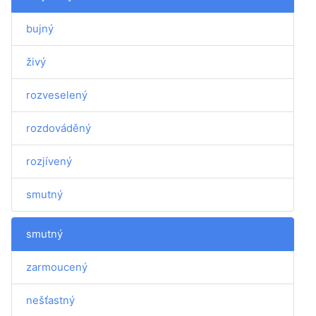
bujný
živý
rozveselený
rozdováděný
rozjívený
smutný
smutný
zarmoucený
nešťastný