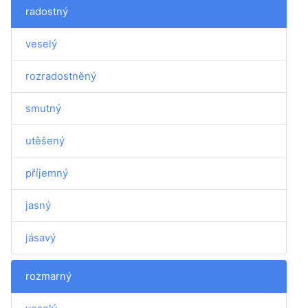
radostný
veselý
rozradostněný
smutný
utěšený
příjemný
jasný
jásavý
rozmarný