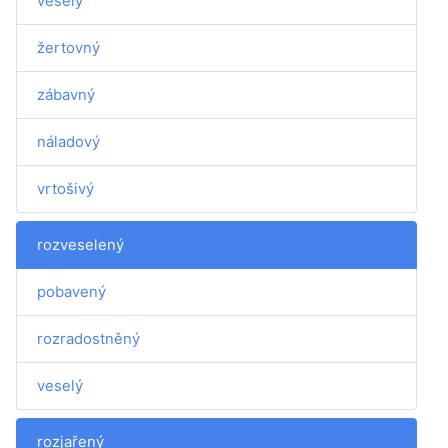
veselý
žertovný
zábavný
náladový
vrtošivý
rozveselený
pobavený
rozradostněný
veselý
rozjařený