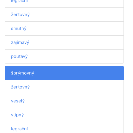
legrační
žertovný
smutný
zajímavý
poutavý
šprýmovný
žertovný
veselý
vtipný
legrační