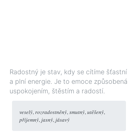
Radostný je stav, kdy se cítíme šťastní
a plní energie. Je to emoce způsobená
uspokojením, štěstím a radostí.
veselý
,
rozradostněný
,
smutný
,
utěšený
,
příjemný
,
jasný
,
jásavý