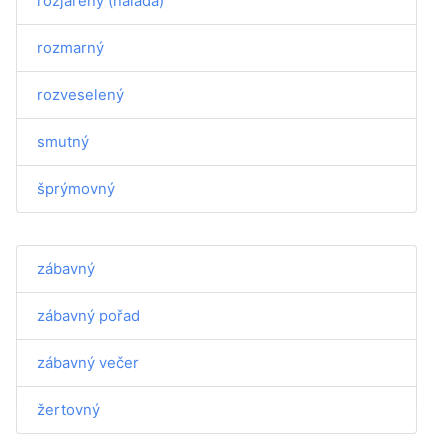
rozjařený (nálada)
rozmarný
rozveselený
smutný
šprýmovný
zábavný
zábavný pořad
zábavný večer
žertovný