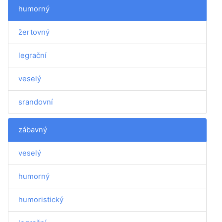
humorný
žertovný
legrační
veselý
srandovní
zábavný
veselý
humorný
humoristický