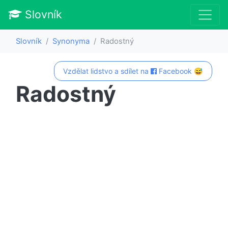
Slovník
Slovník
Synonyma
Radostný
Vzdělat lidstvo a sdílet na
Facebook 😅
Radostný