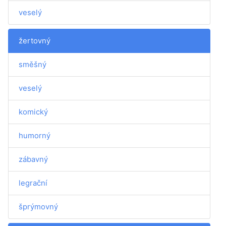
veselý
žertovný
směšný
veselý
komický
humorný
zábavný
legrační
šprýmovný