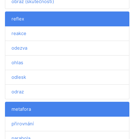
obraz (skutečnosti)
reflex
reakce
odezva
ohlas
odlesk
odraz
metafora
přirovnání
parabola