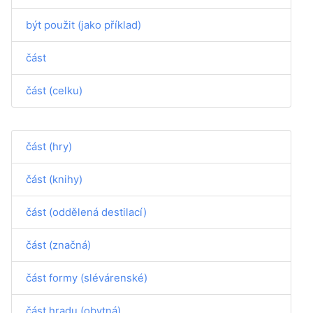
být použit (jako příklad)
část
část (celku)
část (hry)
část (knihy)
část (oddělená destilací)
část (značná)
část formy (slévárenské)
část hradu (obytná)