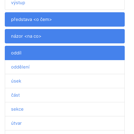
výstup
představa <o čem>
názor <na co>
oddíl
oddělení
úsek
část
sekce
útvar