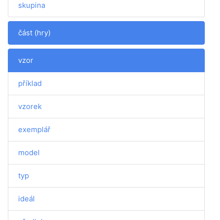
skupina
část (hry)
vzor
příklad
vzorek
exemplář
model
typ
ideál