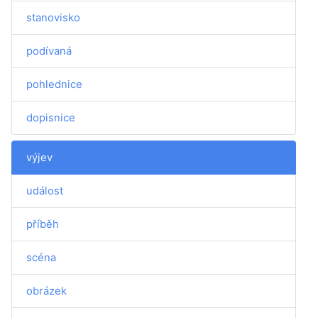
stanovisko
podívaná
pohlednice
dopisnice
výjev
událost
příběh
scéna
obrázek