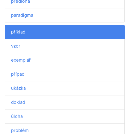
předloha
paradigma
příklad
vzor
exemplář
případ
ukázka
doklad
úloha
problém