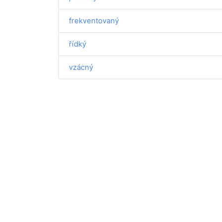
frekventovaný
řídký
vzácný