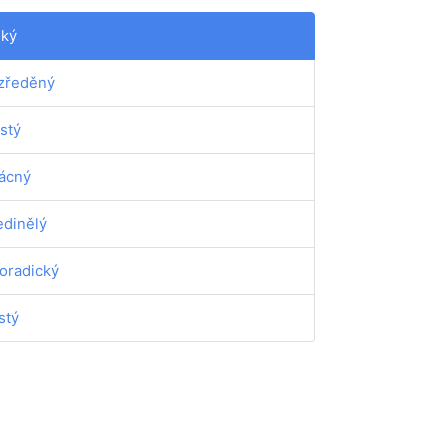
dký
zředěný
stý
ácný
edinělý
oradický
stý