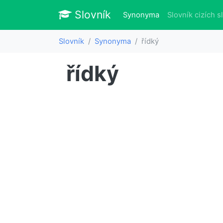
Slovník
Slovník
(aktuálně)
Synonyma
Slovník cizích s
Slovník
Synonyma
řídký
řídký