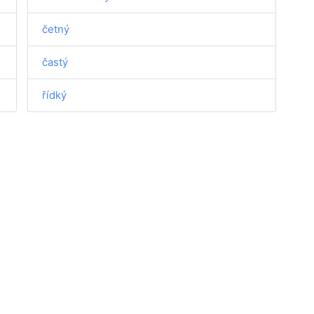
četný
častý
řídký