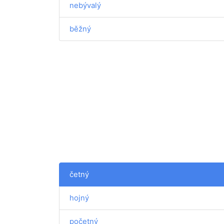
nebývalý
běžný
četný
hojný
početný