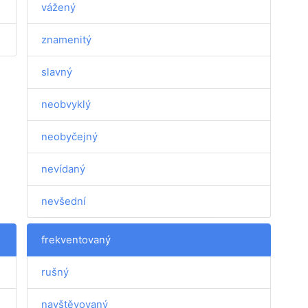
vážený
znamenitý
slavný
neobvyklý
neobyčejný
nevídaný
nevšední
frekventovaný
rušný
navštěvovaný