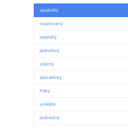
ojedinělý
osamocený
osamělý
jednotlivý
vzácný
sporadický
řídký
unikátní
jedinečný