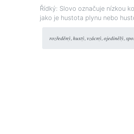
Řídký: Slovo označuje nízkou ko
jako je hustota plynu nebo hus
rozředěný
,
hustý
,
vzácný
,
ojedinělý
,
spo