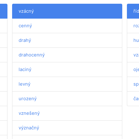
vzácný
ří
cenný
ro
drahý
hu
drahocenný
vz
laciný
oj
levný
sp
urozený
ča
vznešený
význačný