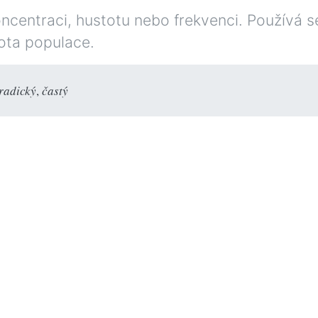
ncentraci, hustotu nebo frekvenci. Používá s
tota populace.
radický
,
častý