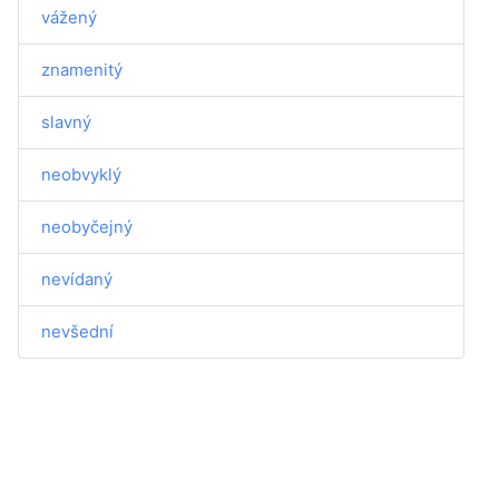
vážený
znamenitý
slavný
neobvyklý
neobyčejný
nevídaný
nevšední