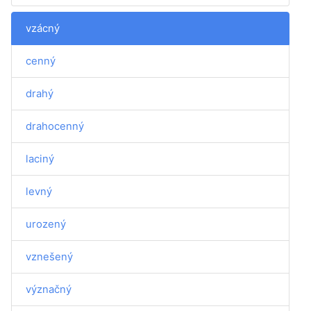
vzácný
cenný
drahý
drahocenný
laciný
levný
urozený
vznešený
význačný