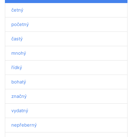
četný
početný
častý
mnohý
řídký
bohatý
značný
vydatný
nepřeberný