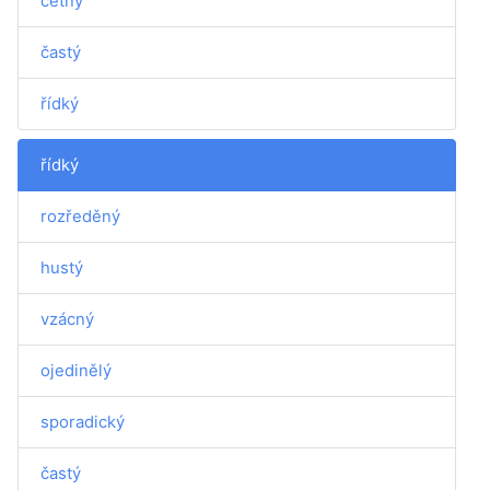
četný
častý
řídký
řídký
rozředěný
hustý
vzácný
ojedinělý
sporadický
častý