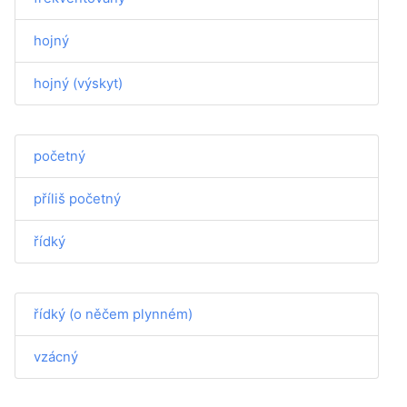
hojný
hojný (výskyt)
početný
příliš početný
řídký
řídký (o něčem plynném)
vzácný