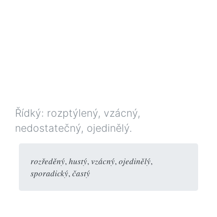
Řídký: rozptýlený, vzácný,
nedostatečný, ojedinělý.
rozředěný
,
hustý
,
vzácný
,
ojedinělý
,
sporadický
,
častý