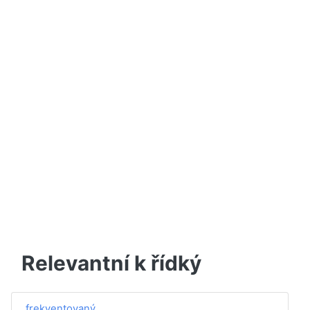
Relevantní k řídký
frekventovaný