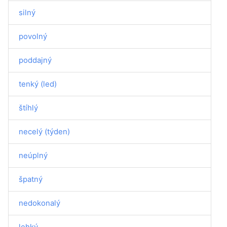
silný
povolný
poddajný
tenký (led)
štíhlý
necelý (týden)
neúplný
špatný
nedokonalý
lehký