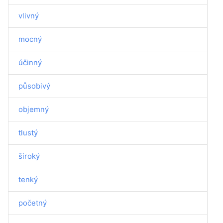
vlivný
mocný
účinný
působivý
objemný
tlustý
široký
tenký
početný