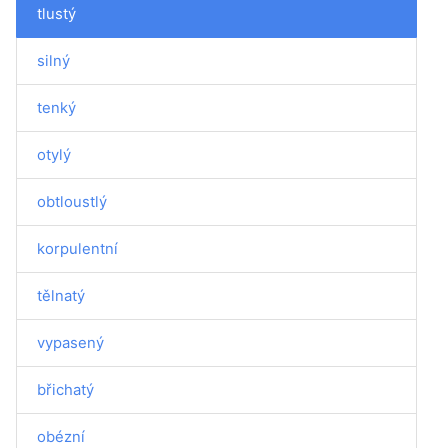
tlustý
silný
tenký
otylý
obtloustlý
korpulentní
tělnatý
vypasený
břichatý
obézní