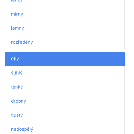
mírný
jemný
rozředěný
útlý
štíhlý
tenký
drobný
tlustý
nedospělý