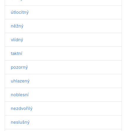
útlocitný
něžný
vlídný
taktní
pozorný
uhlazený
noblesní
nezdvořilý
neslušný