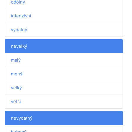
odolný
intenzivní
vydatný
nevelký
malý
menší
velký
větší
nevydatný
hubený