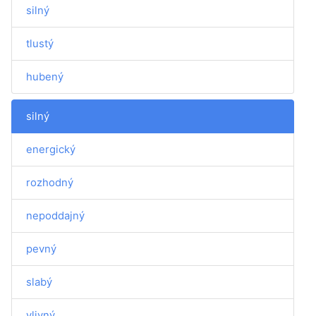
silný
tlustý
hubený
silný
energický
rozhodný
nepoddajný
pevný
slabý
vlivný