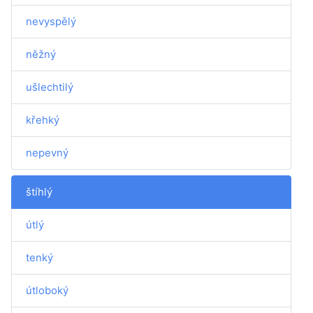
nevyspělý
něžný
ušlechtilý
křehký
nepevný
štíhlý
útlý
tenký
útloboký