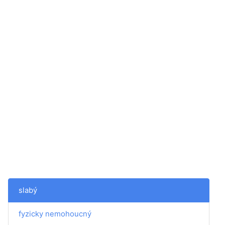
slabý
fyzicky nemohoucný