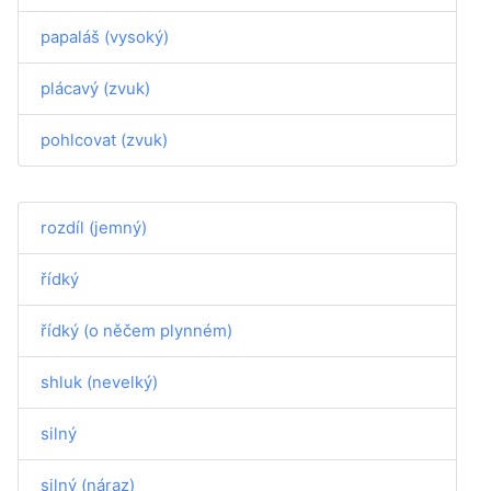
papaláš (vysoký)
plácavý (zvuk)
pohlcovat (zvuk)
rozdíl (jemný)
řídký
řídký (o něčem plynném)
shluk (nevelký)
silný
silný (náraz)