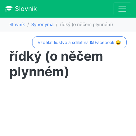
Slovník
Slovník
Synonyma
řídký (o něčem plynném)
Vzdělat lidstvo a sdílet na
Facebook 😅
řídký (o něčem
plynném)