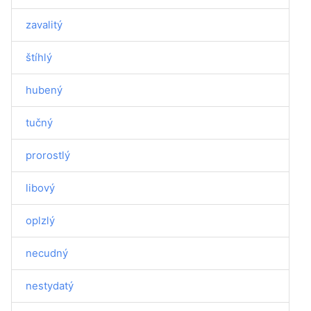
zavalitý
štíhlý
hubený
tučný
prorostlý
libový
oplzlý
necudný
nestydatý