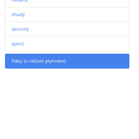
chudý
skrovný
sporý
řídký (o něčem plynném)