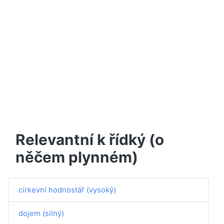
Relevantní k řídký (o
něčem plynném)
církevní hodnostář (vysoký)
dojem (silný)