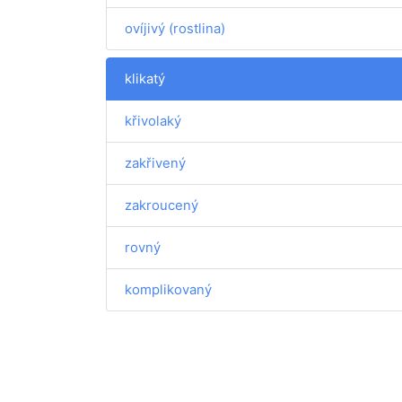
ovíjivý (rostlina)
klikatý
křivolaký
zakřivený
zakroucený
rovný
komplikovaný