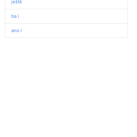
ještě
ba i
ano i