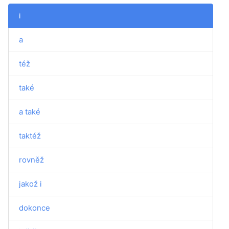
i
a
též
také
a také
taktéž
rovněž
jakož i
dokonce