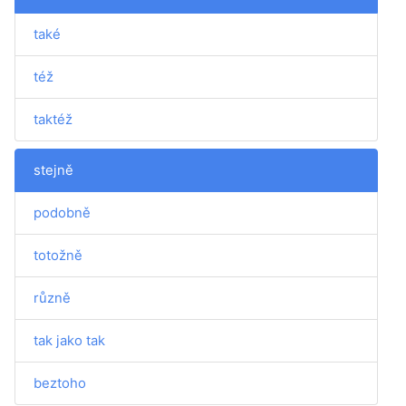
také
též
taktéž
stejně
podobně
totožně
různě
tak jako tak
beztoho