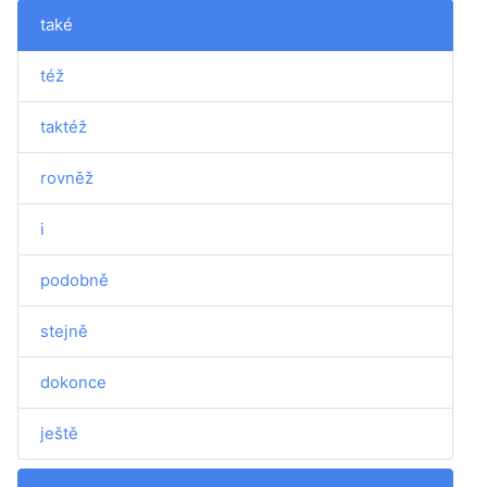
také
též
taktéž
rovněž
i
podobně
stejně
dokonce
ještě