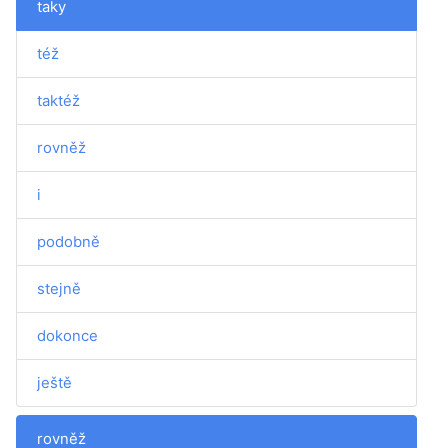
taky
též
taktéž
rovněž
i
podobně
stejně
dokonce
ještě
rovněž