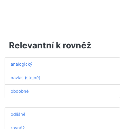
Relevantní k rovněž
analogický
navlas (stejně)
obdobně
odlišně
rovněž