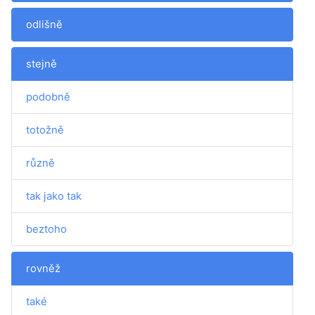
odlišně
stejně
podobně
totožně
různě
tak jako tak
beztoho
rovněž
také