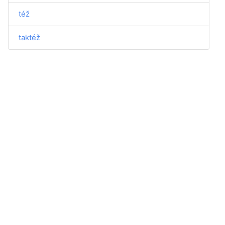
též
taktéž