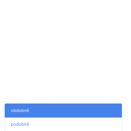
obdobně
podobně