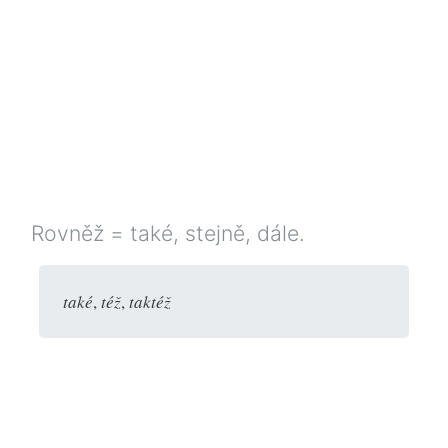
Rovněž = také, stejně, dále.
také
,
též
,
taktéž