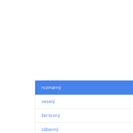
rozmarný
veselý
žertovný
zábavný