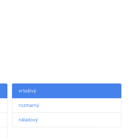
vrtošivý
rozmarný
náladový