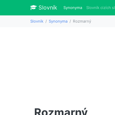
Slovník
Slovník
(aktuálně)
Synonyma
Slovník cizích s
Slovník
Synonyma
Rozmarný
Rozmarný