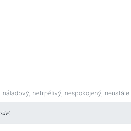
náladový, netrpělivý, nespokojený, neustále s
ošivý