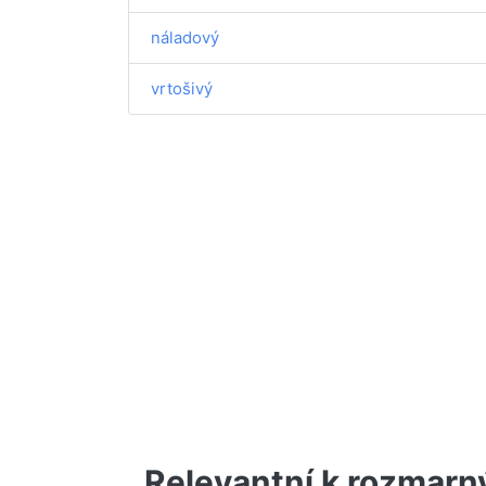
náladový
vrtošivý
Relevantní k rozmarn