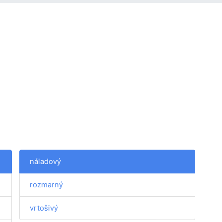
náladový
rozmarný
vrtošivý