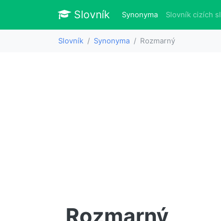
Slovník
Slovník
(aktuálně)
Synonyma
Slovník cizích s
Slovník
Synonyma
Rozmarný
Rozmarný