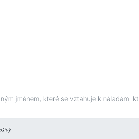
vným jménem, které se vztahuje k náladám, k
ošivý