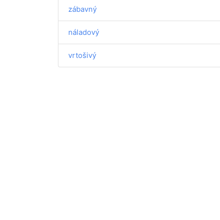
zábavný
náladový
vrtošivý