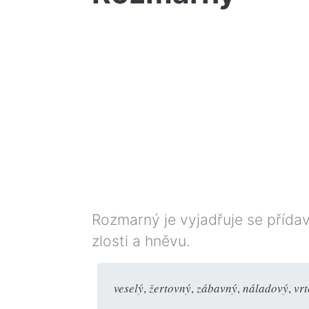
Rozmarný je vyjadřuje se přída
zlosti a hněvu.
veselý
,
žertovný
,
zábavný
,
náladový
,
vrt