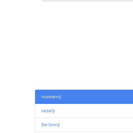
rozmarný
veselý
žertovný