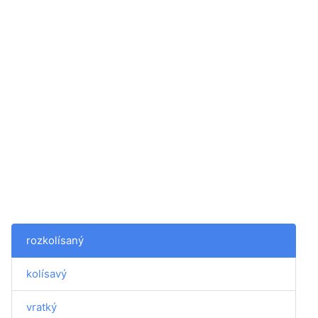
rozkolísaný
kolísavý
vratký