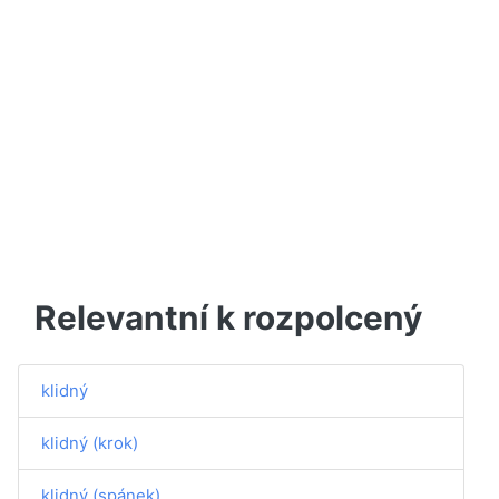
Relevantní k rozpolcený
klidný
klidný (krok)
klidný (spánek)