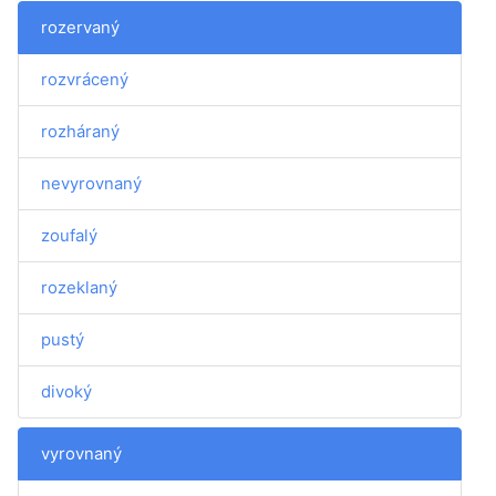
rozervaný
rozvrácený
rozháraný
nevyrovnaný
zoufalý
rozeklaný
pustý
divoký
vyrovnaný