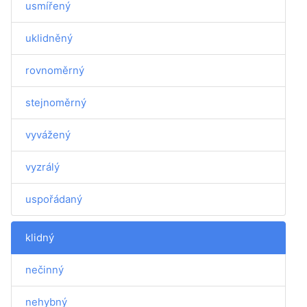
usmířený
uklidněný
rovnoměrný
stejnoměrný
vyvážený
vyzrálý
uspořádaný
klidný
nečinný
nehybný