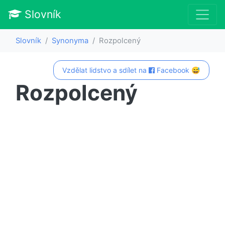
Slovník
Slovník
Synonyma
Rozpolcený
Vzdělat lidstvo a sdílet na
Facebook 😅
Rozpolcený