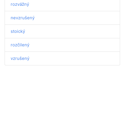
rozvážný
nevzrušený
stoický
rozčilený
vzrušený