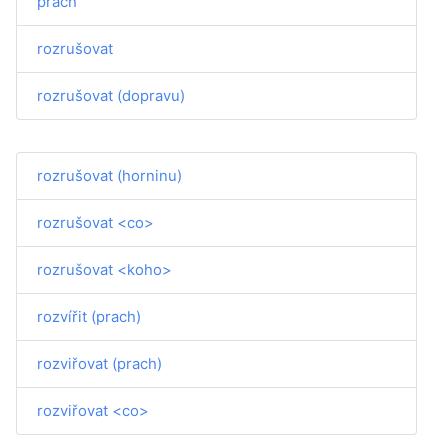
prach
rozrušovat
rozrušovat (dopravu)
rozrušovat (horninu)
rozrušovat <co>
rozrušovat <koho>
rozvířit (prach)
rozviřovat (prach)
rozviřovat <co>