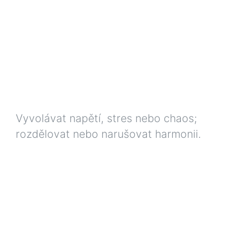
Vyvolávat napětí, stres nebo chaos;
rozdělovat nebo narušovat harmonii.