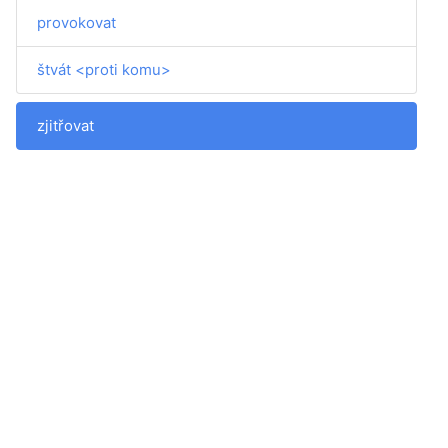
provokovat
štvát <proti komu>
zjitřovat