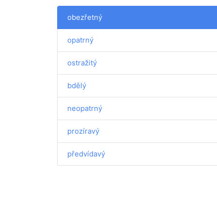
obezřetný
opatrný
ostražitý
bdělý
neopatrný
prozíravý
předvídavý