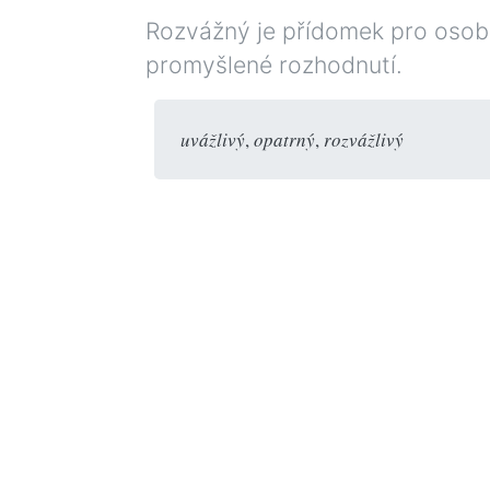
Rozvážný je přídomek pro osobu,
promyšlené rozhodnutí.
uvážlivý
,
opatrný
,
rozvážlivý