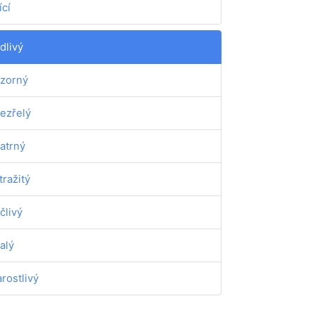
ící
dlivý
zorný
ezřelý
atrný
tražitý
člivý
alý
arostlivý