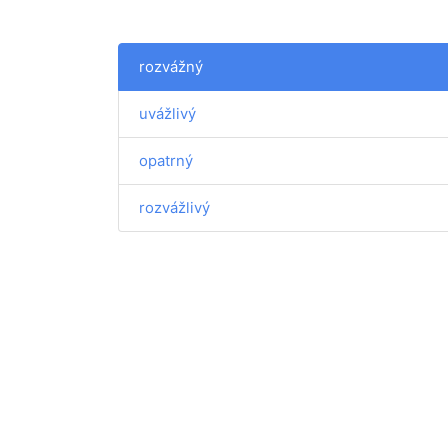
rozvážný
uvážlivý
opatrný
rozvážlivý