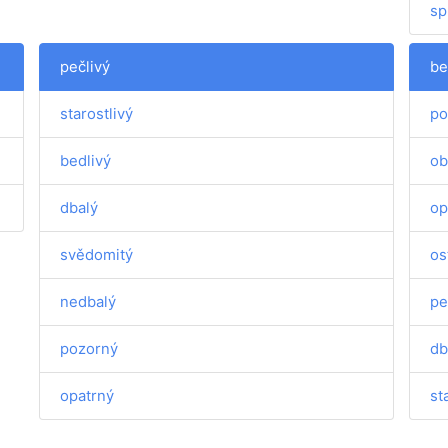
sp
pečlivý
be
starostlivý
po
bedlivý
ob
dbalý
op
svědomitý
os
nedbalý
pe
pozorný
db
opatrný
st