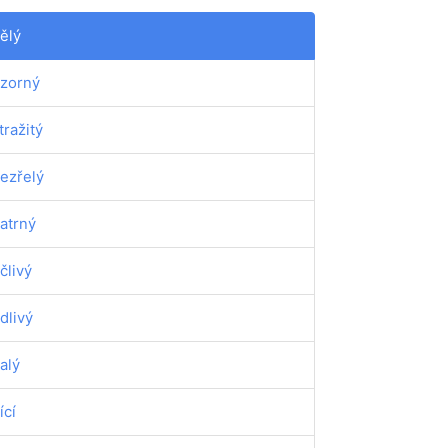
ělý
zorný
tražitý
ezřelý
atrný
člivý
dlivý
alý
ící