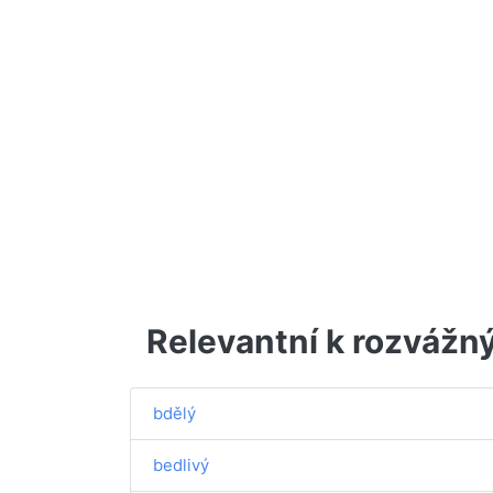
Relevantní k rozvážn
bdělý
bedlivý