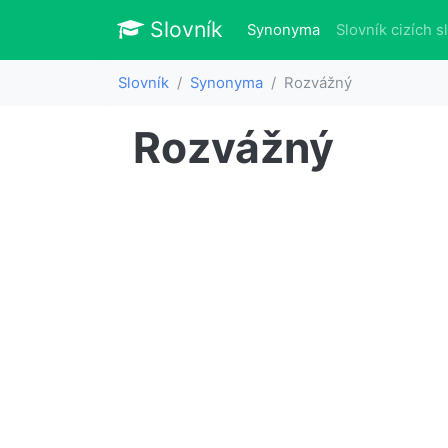
Slovník
Slovník
(aktuálně)
Synonyma
Slovník cizích s
Slovník
Synonyma
Rozvážný
Rozvážný