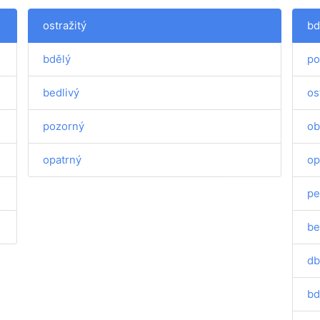
ostražitý
bd
bdělý
po
bedlivý
os
pozorný
ob
opatrný
op
pe
be
db
bd