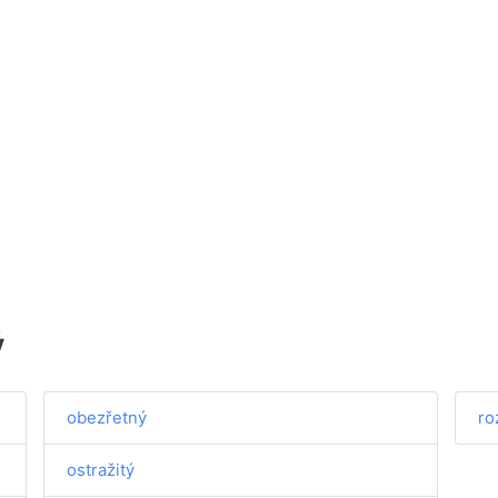
ý
obezřetný
ro
ostražitý