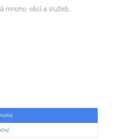
vá mnoho věcí a služeb.
motný
učný