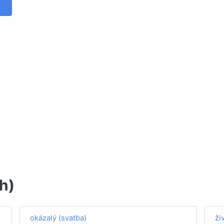
rh)
okázalý (svatba)
ži