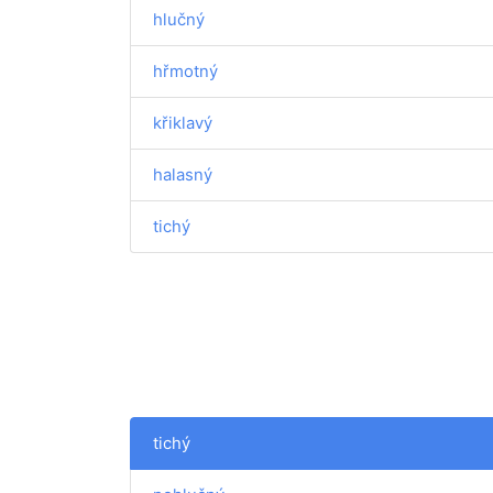
hlučný
hřmotný
křiklavý
halasný
tichý
tichý