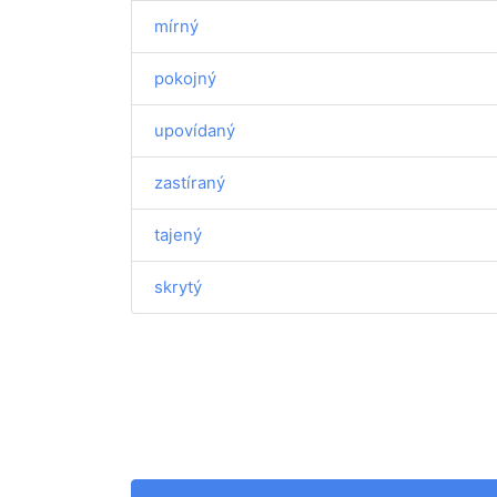
mírný
pokojný
upovídaný
zastíraný
tajený
skrytý