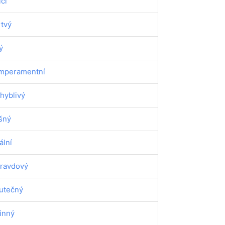
ící
tvý
ý
mperamentní
hyblivý
šný
ální
ravdový
utečný
inný