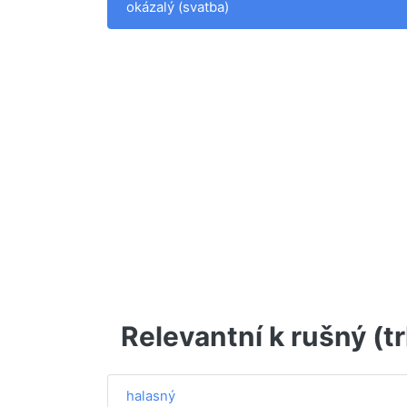
okázalý (svatba)
Relevantní k rušný (t
halasný