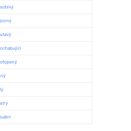
sobivý
zorný
utavý
ochabující
otupený
sný
tý
strý
tuální