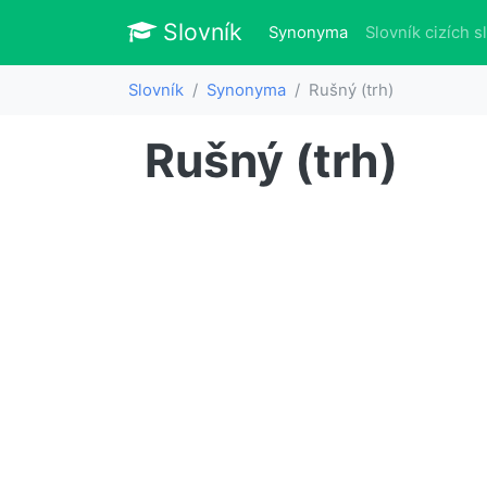
Slovník
Slovník
(aktuálně)
Synonyma
Slovník cizích s
Slovník
Synonyma
Rušný (trh)
Rušný (trh)