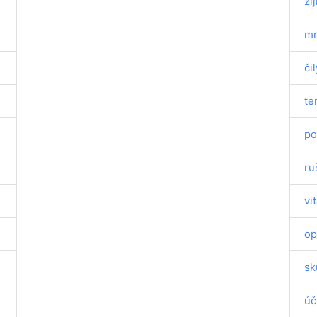
žij
mr
čil
te
po
ru
vit
op
sk
úč