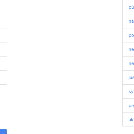
pů
ná
po
ne
ne
ja
sy
pe
ak