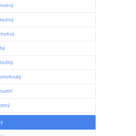
motivý
mozivý
chotivý
chý
zložitý
omotlucký
bustní
obný
vý