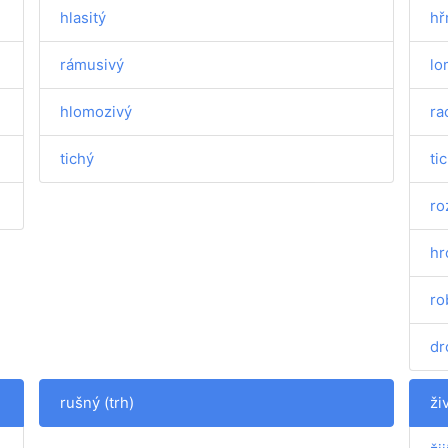
hlasitý
hř
rámusivý
lo
hlomozivý
ra
tichý
ti
ro
hr
ro
dr
rušný (trh)
ži