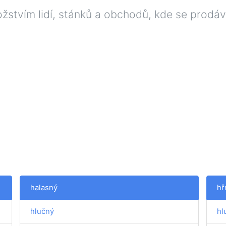
ožstvím lidí, stánků a obchodů, kde se prodá
halasný
hř
hlučný
hl