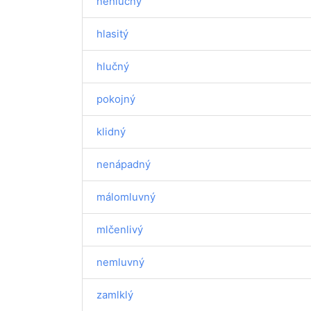
nehlučný
hlasitý
hlučný
pokojný
klidný
nenápadný
málomluvný
mlčenlivý
nemluvný
zamlklý