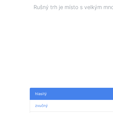
Rušný trh je místo s velkým mn
hlasitý
zvučný