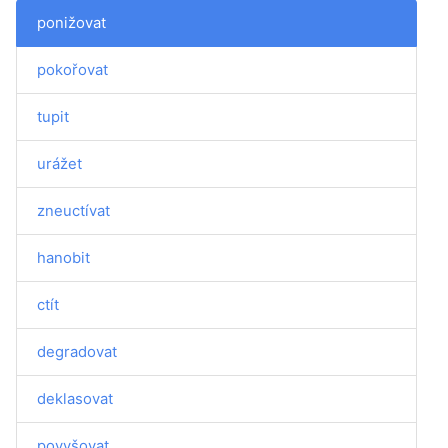
ponižovat
pokořovat
tupit
urážet
zneuctívat
hanobit
ctít
degradovat
deklasovat
povyšovat