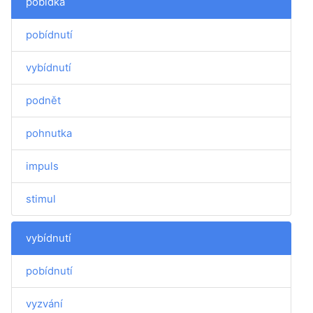
pobídka
pobídnutí
vybídnutí
podnět
pohnutka
impuls
stimul
vybídnutí
pobídnutí
vyzvání