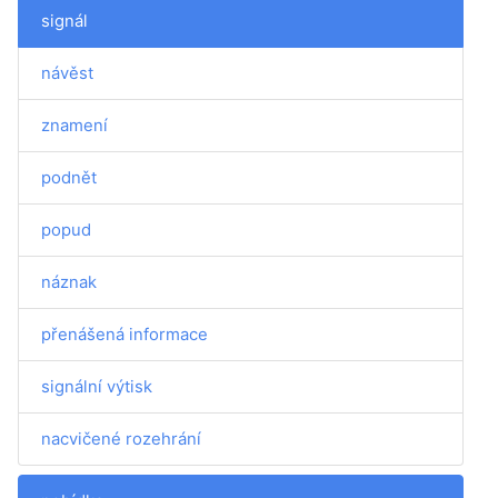
signál
návěst
znamení
podnět
popud
náznak
přenášená informace
signální výtisk
nacvičené rozehrání