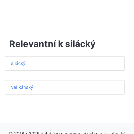
Relevantní k silácký
silácký
velikánský
© 2018 - 2026 databáze synonym, cizích slov a latinský