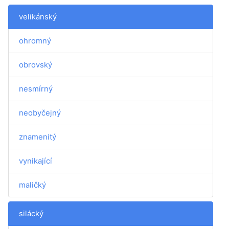
velikánský
ohromný
obrovský
nesmírný
neobyčejný
znamenitý
vynikající
maličký
silácký