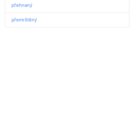
přehnaný
přemrštěný