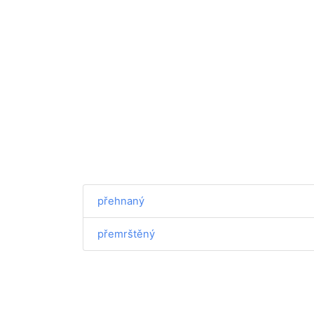
přehnaný
přemrštěný