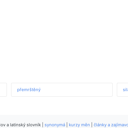
přemrštěný
si
v a latinský slovník |
synonymá
|
kurzy měn
|
články a zajímavo