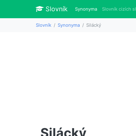
Slovník
Slovník
(aktuálně)
Synonyma
Slovník cizích s
Slovník
Synonyma
Silácký
Silácký