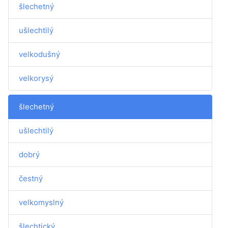
šlechetný
ušlechtilý
velkodušný
velkorysý
šlechetný
ušlechtilý
dobrý
čestný
velkomyslný
šlechtický