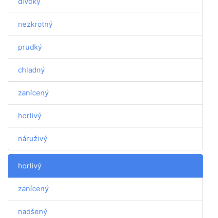
divoký
nezkrotný
prudký
chladný
zanícený
horlivý
náruživý
horlivý
zanícený
nadšený