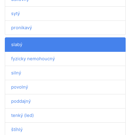
sytý
pronikavý
slabý
fyzicky nemohoucný
silný
povolný
poddajný
tenký (led)
štíhlý