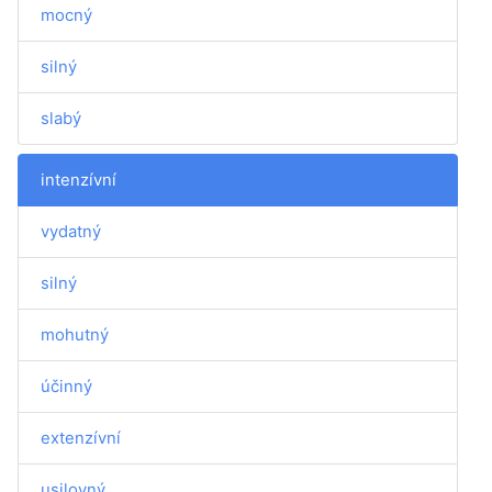
mocný
silný
slabý
intenzívní
vydatný
silný
mohutný
účinný
extenzívní
usilovný