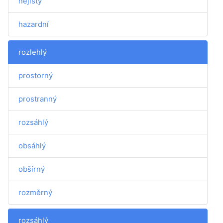
nejistý
hazardní
rozlehlý
prostorný
prostranný
rozsáhlý
obsáhlý
obšírný
rozměrný
rozsáhlý