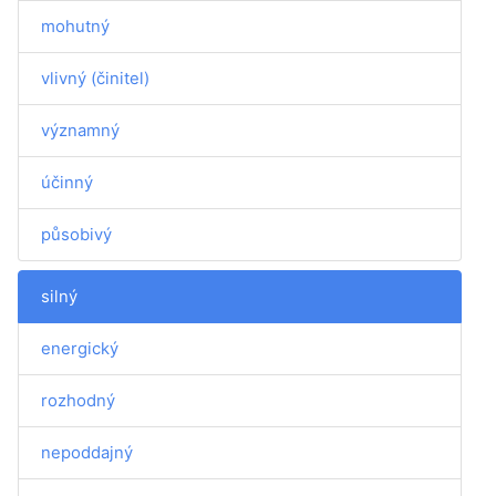
mohutný
vlivný (činitel)
významný
účinný
působivý
silný
energický
rozhodný
nepoddajný