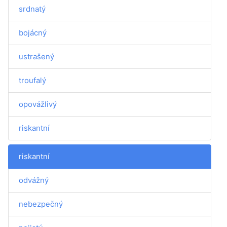
srdnatý
bojácný
ustrašený
troufalý
opovážlivý
riskantní
riskantní
odvážný
nebezpečný