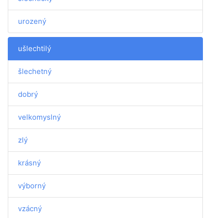
urozený
ušlechtilý
šlechetný
dobrý
velkomyslný
zlý
krásný
výborný
vzácný