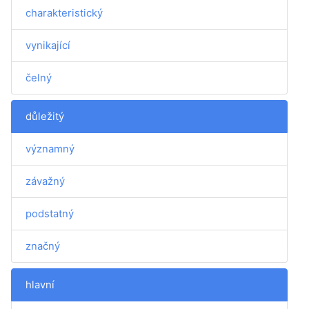
charakteristický
vynikající
čelný
důležitý
významný
závažný
podstatný
značný
hlavní