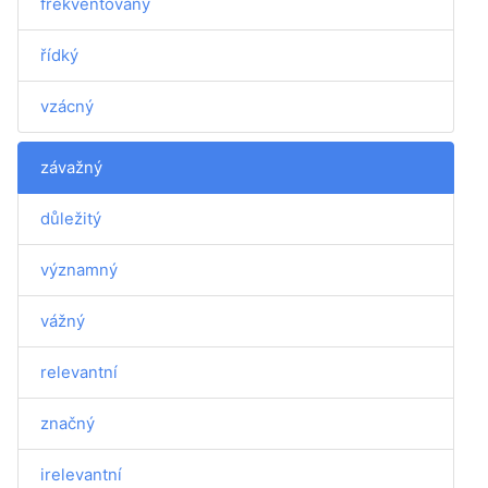
frekventovaný
řídký
vzácný
závažný
důležitý
významný
vážný
relevantní
značný
irelevantní