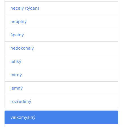
necelý (týden)
neúplný
špatný
nedokonalý
lehký
mírný
jemný
rozředěný
velkomyslný