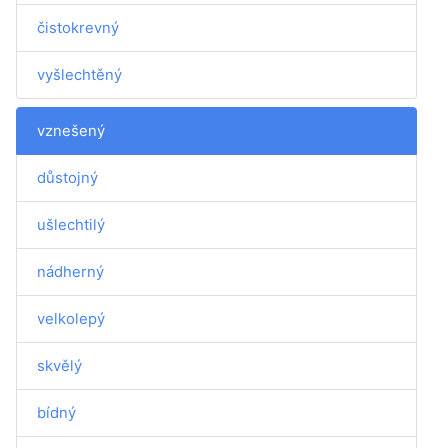
čistokrevný
vyšlechtěný
vznešený
důstojný
ušlechtilý
nádherný
velkolepý
skvělý
bídný