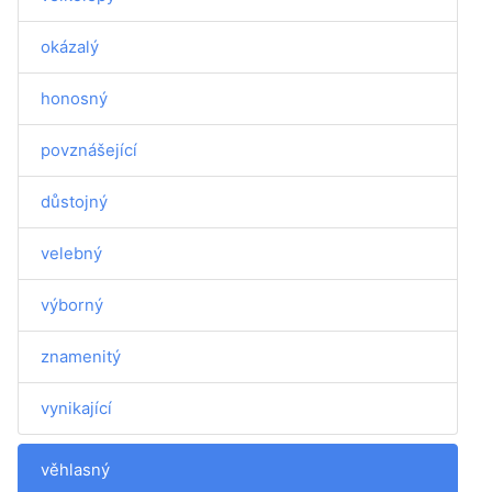
okázalý
honosný
povznášející
důstojný
velebný
výborný
znamenitý
vynikající
věhlasný