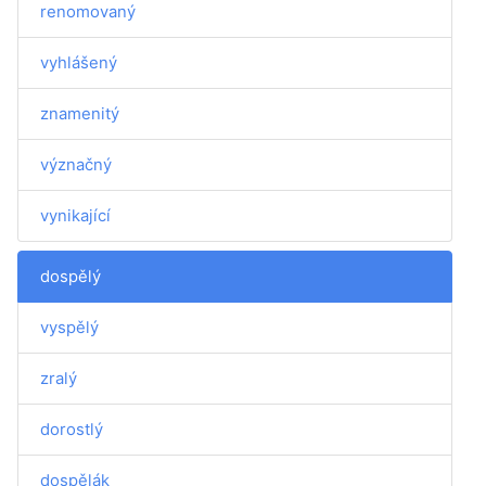
renomovaný
vyhlášený
znamenitý
význačný
vynikající
dospělý
vyspělý
zralý
dorostlý
dospělák