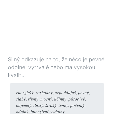
Silný odkazuje na to, že něco je pevné,
odolné, vytrvalé nebo má vysokou
kvalitu.
energický
,
rozhodný
,
nepoddajný
,
pevný
,
slabý
,
vlivný
,
mocný
,
účinný
,
působivý
,
objemný
,
tlustý
,
široký
,
tenký
,
početný
,
odolný
,
intenzivní
,
vydatný