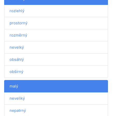
rozlehlý
prostorný
rozměrný
nevelký
obsáhlý
obšírný
malý
neveliký
nepatrný