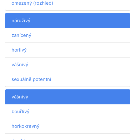
omezený (rozhled)
náruživý
zanícený
horlivý
vášnivý
sexuálně potentní
vášnivý
bouřlivý
horkokrevný