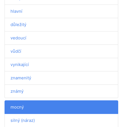
hlavní
důležitý
vedoucí
vůdčí
vynikající
znamenitý
známý
mocný
silný (náraz)