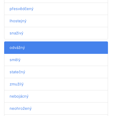
přesvědčený
lhostejný
snaživý
odvážný
smělý
statečný
zmužilý
nebojácný
neohrožený