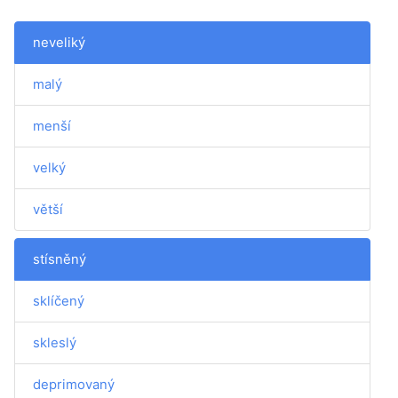
neveliký
malý
menší
velký
větší
stísněný
sklíčený
skleslý
deprimovaný