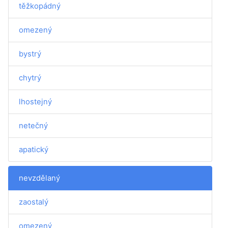
těžkopádný
omezený
bystrý
chytrý
lhostejný
netečný
apatický
nevzdělaný
zaostalý
omezený