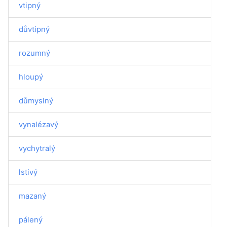
vtipný
důvtipný
rozumný
hloupý
důmyslný
vynalézavý
vychytralý
lstivý
mazaný
pálený