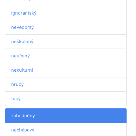
ignorantský
nevědomý
neškolený
neučený
nekulturní
hrubý
tupý
zabedněný
nechápavý