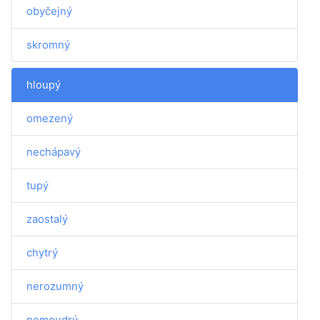
obyčejný
skromný
hloupý
omezený
nechápavý
tupý
zaostalý
chytrý
nerozumný
nemoudrý