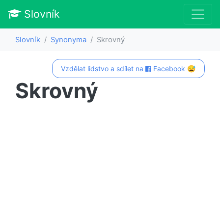
Slovník
Slovník
Synonyma
Skrovný
Vzdělat lidstvo a sdílet na
Facebook 😅
Skrovný