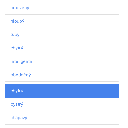
omezený
hloupý
tupý
chytrý
inteligentní
obedněný
chytrý
bystrý
chápavý