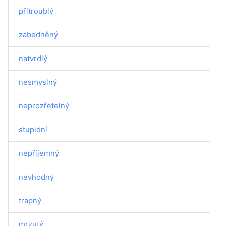
přitroublý
zabedněný
natvrdlý
nesmyslný
neprozřetelný
stupidní
nepříjemný
nevhodný
trapný
mrzutý