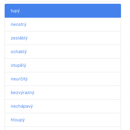
tupý
neostrý
zesláblý
ochablý
otupělý
neurčitý
bezvýrazný
nechápavý
hloupý