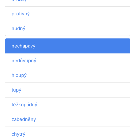
protivný
nudný
nechápavý
nedůvtipný
hloupý
tupý
těžkopádný
zabedněný
chytrý