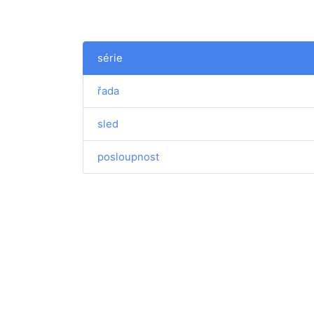
série
řada
sled
posloupnost