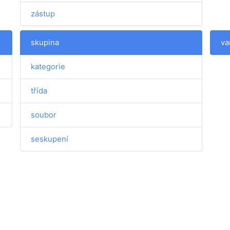
zástup
skupina
va
kategorie
třída
soubor
seskupení