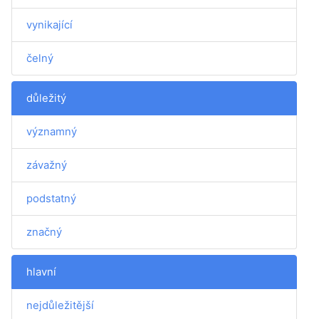
vynikající
čelný
důležitý
významný
závažný
podstatný
značný
hlavní
nejdůležitější