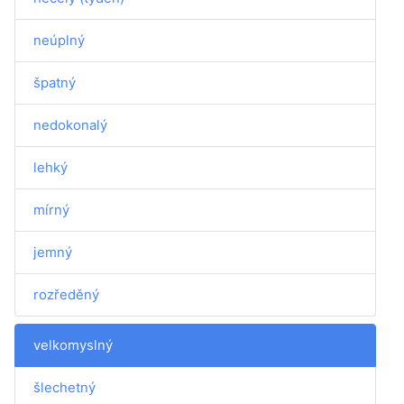
neúplný
špatný
nedokonalý
lehký
mírný
jemný
rozředěný
velkomyslný
šlechetný