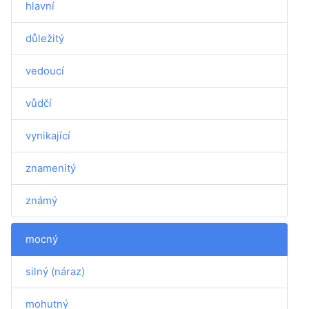
hlavní
důležitý
vedoucí
vůdčí
vynikající
znamenitý
známý
mocný
silný (náraz)
mohutný