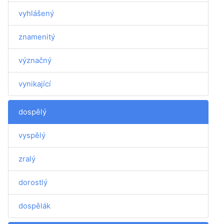
vyhlášený
znamenitý
význačný
vynikající
dospělý
vyspělý
zralý
dorostlý
dospělák