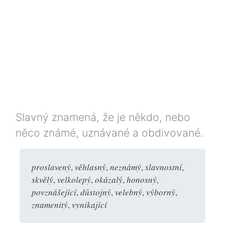
Slavný znamená, že je někdo, nebo
něco známé, uznávané a obdivované.
proslavený
,
věhlasný
,
neznámý
,
slavnostní
,
skvělý
,
velkolepý
,
okázalý
,
honosný
,
povznášející
,
důstojný
,
velebný
,
výborný
,
znamenitý
,
vynikající