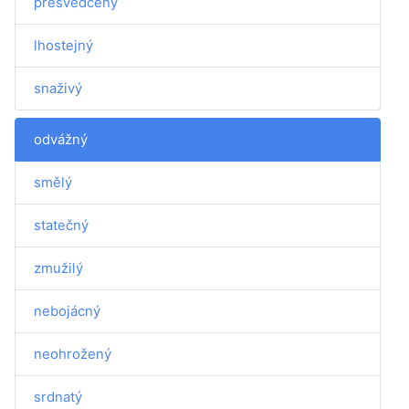
přesvědčený
lhostejný
snaživý
odvážný
smělý
statečný
zmužilý
nebojácný
neohrožený
srdnatý