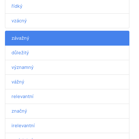
řídký
vzácný
závažný
důležitý
významný
vážný
relevantní
značný
irelevantní