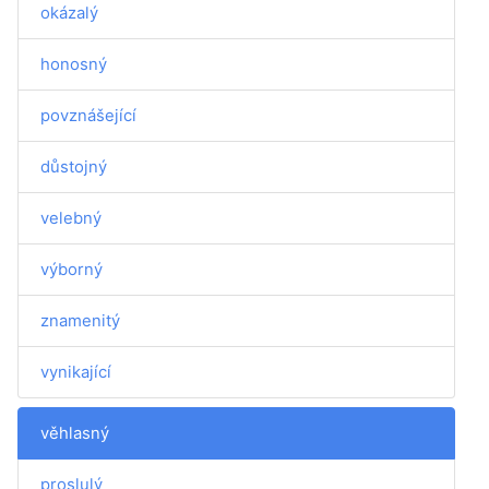
okázalý
honosný
povznášející
důstojný
velebný
výborný
znamenitý
vynikající
věhlasný
proslulý