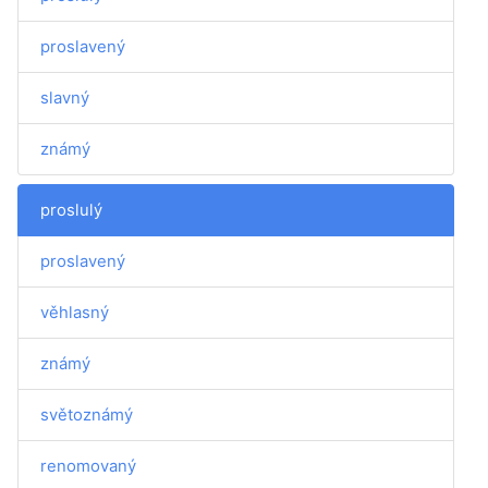
proslavený
slavný
známý
proslulý
proslavený
věhlasný
známý
světoznámý
renomovaný