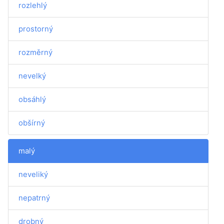
rozlehlý
prostorný
rozměrný
nevelký
obsáhlý
obšírný
malý
neveliký
nepatrný
drobný