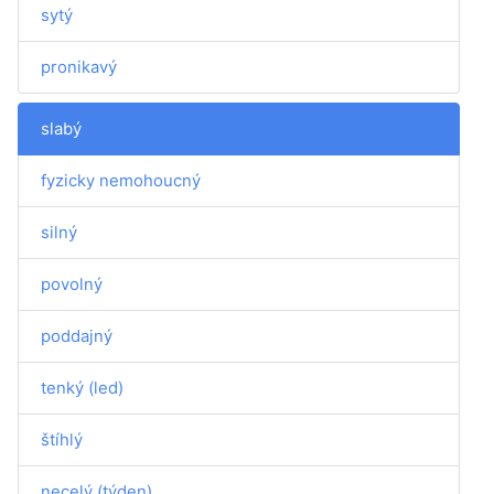
sytý
pronikavý
slabý
fyzicky nemohoucný
silný
povolný
poddajný
tenký (led)
štíhlý
necelý (týden)