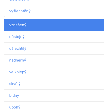
vyšlechtěný
vznešený
důstojný
ušlechtilý
nádherný
velkolepý
skvělý
bídný
ubohý