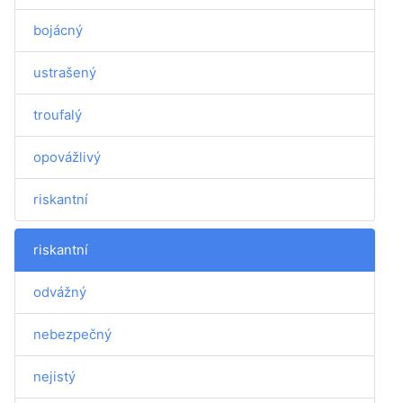
bojácný
ustrašený
troufalý
opovážlivý
riskantní
riskantní
odvážný
nebezpečný
nejistý