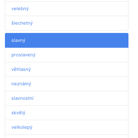
velebný
šlechetný
slavný
proslavený
věhlasný
neznámý
slavnostní
skvělý
velkolepý