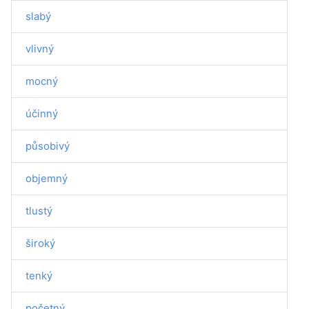
slabý
vlivný
mocný
účinný
působivý
objemný
tlustý
široký
tenký
početný