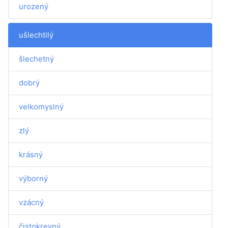
urozený
ušlechtilý
šlechetný
dobrý
velkomyslný
zlý
krásný
výborný
vzácný
čistokrevný