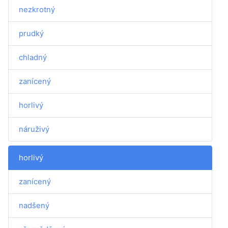
nezkrotný
prudký
chladný
zanícený
horlivý
náruživý
horlivý
zanícený
nadšený