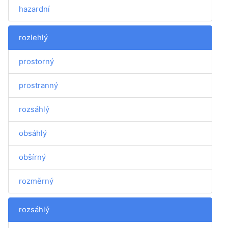
hazardní
rozlehlý
prostorný
prostranný
rozsáhlý
obsáhlý
obšírný
rozměrný
rozsáhlý