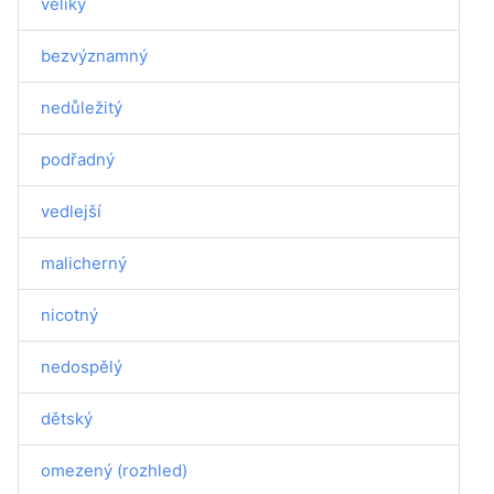
veliký
bezvýznamný
nedůležitý
podřadný
vedlejší
malicherný
nicotný
nedospělý
dětský
omezený (rozhled)