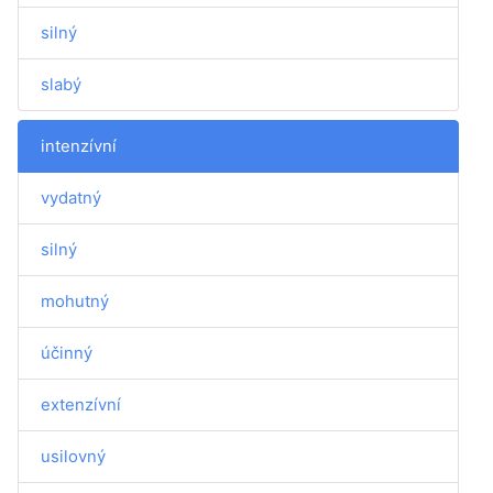
silný
slabý
intenzívní
vydatný
silný
mohutný
účinný
extenzívní
usilovný