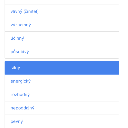
vlivný (činitel)
významný
účinný
působivý
silný
energický
rozhodný
nepoddajný
pevný