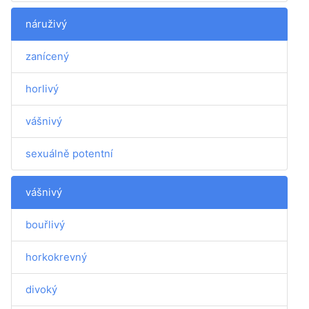
náruživý
zanícený
horlivý
vášnivý
sexuálně potentní
vášnivý
bouřlivý
horkokrevný
divoký