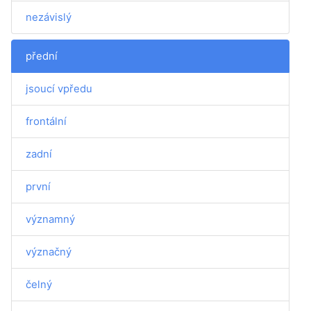
nezávislý
přední
jsoucí vpředu
frontální
zadní
první
významný
význačný
čelný