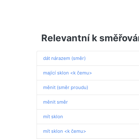
Relevantní k směřová
dát nárazem (směr)
mající sklon <k čemu>
měnit (směr proudu)
měnit směr
mít sklon
mít sklon <k čemu>