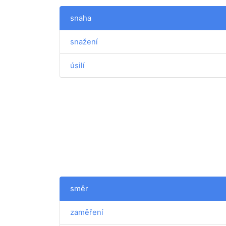
snaha
snažení
úsilí
směr
zaměření