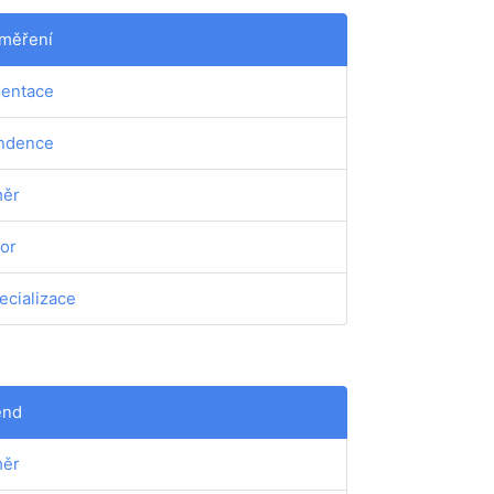
měření
ientace
ndence
ěr
or
ecializace
end
ěr