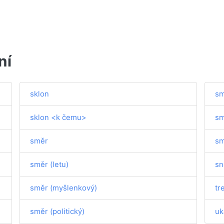
ní
sklon
sm
sklon <k čemu>
sm
směr
sm
směr (letu)
sn
směr (myšlenkový)
tr
směr (politický)
uk