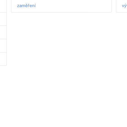
zaměření
vý