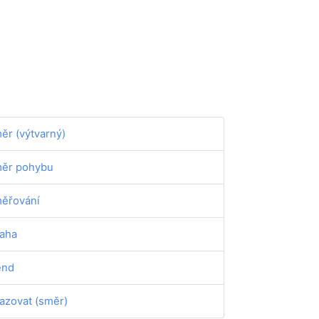
ěr (výtvarný)
ěr pohybu
ěřování
aha
end
azovat (směr)