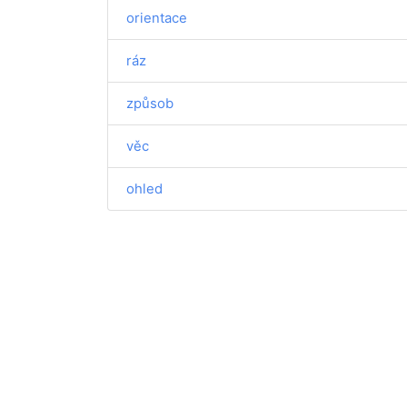
orientace
ráz
způsob
věc
ohled