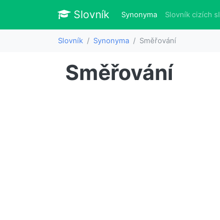
Slovník
Slovník
(aktuálně)
Synonyma
Slovník cizích s
Slovník
Synonyma
Směřování
Směřování