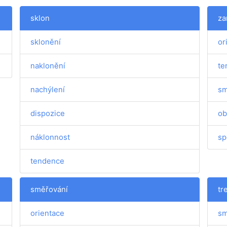
sklon
za
sklonění
or
naklonění
te
nachýlení
sm
dispozice
ob
náklonnost
sp
tendence
směřování
tr
orientace
sm