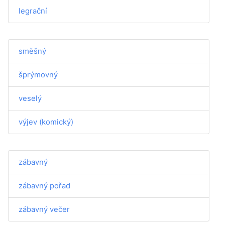
legrační
směšný
šprýmovný
veselý
výjev (komický)
zábavný
zábavný pořad
zábavný večer