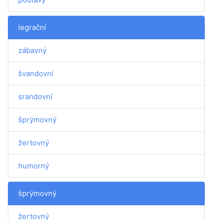
legrační
zábavný
švandovní
srandovní
šprýmovný
žertovný
humorný
šprýmovný
žertovný