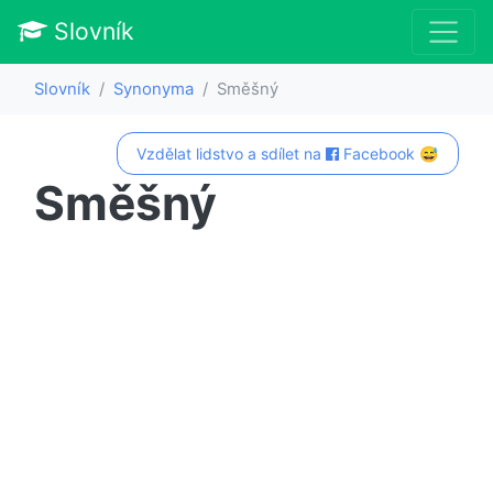
Slovník
Slovník
Synonyma
Směšný
Vzdělat lidstvo a sdílet na
Facebook 😅
Směšný