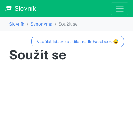
Slovník
Slovník
Synonyma
Soužit se
Vzdělat lidstvo a sdílet na
Facebook 😅
Soužit se