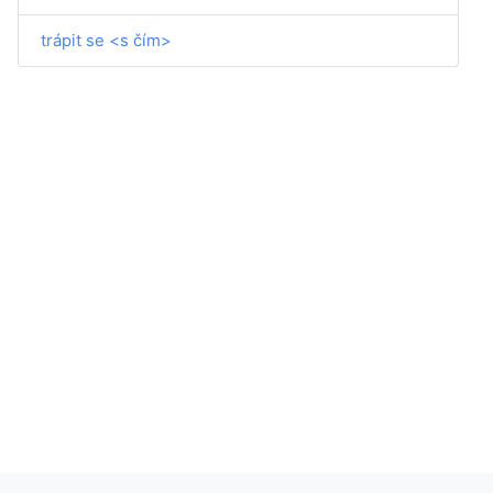
trápit se <s čím>