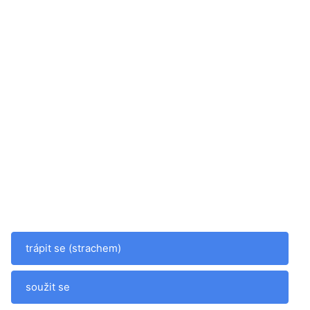
trápit se (strachem)
soužit se