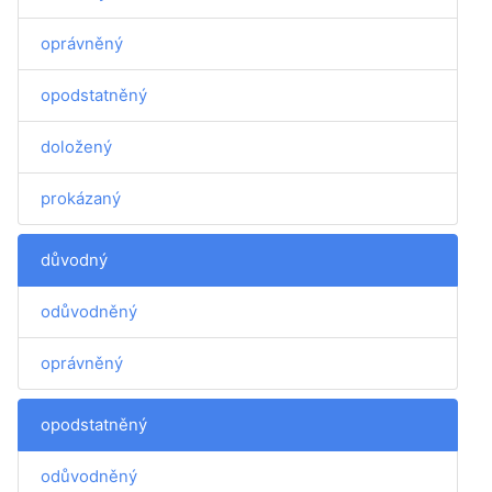
oprávněný
opodstatněný
doložený
prokázaný
důvodný
odůvodněný
oprávněný
opodstatněný
odůvodněný