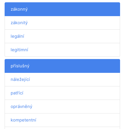
zákonný
zákonitý
legální
legitimní
příslušný
náležející
patřící
oprávněný
kompetentní