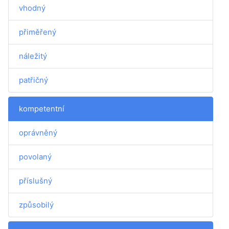
vhodný
přiměřený
náležitý
patřičný
kompetentní
oprávněný
povolaný
příslušný
způsobilý