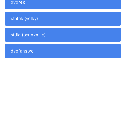
dvorek
statek (velký)
sídlo (panovníka)
dvořanstvo