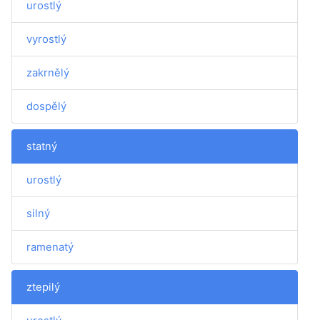
urostlý
vyrostlý
zakrnělý
dospělý
statný
urostlý
silný
ramenatý
ztepilý