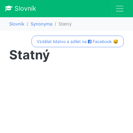
Slovník
Slovník
Synonyma
Statný
Vzdělat lidstvo a sdílet na
Facebook 😅
Statný