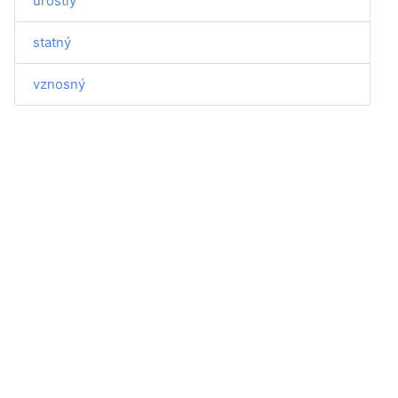
urostlý
statný
vznosný