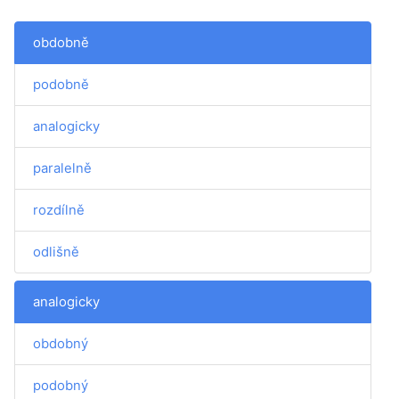
obdobně
podobně
analogicky
paralelně
rozdílně
odlišně
analogicky
obdobný
podobný