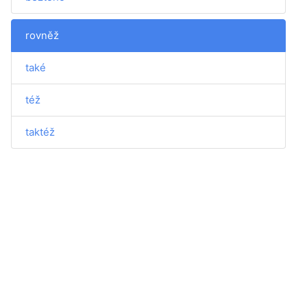
rovněž
také
též
taktéž