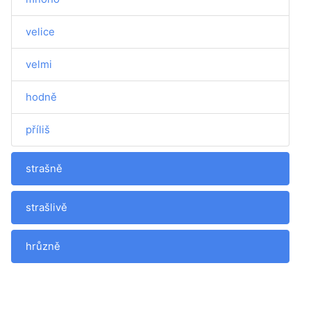
velice
velmi
hodně
příliš
strašně
strašlivě
hrůzně