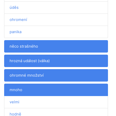
úděs
ohromení
panika
něco strašného
hrozná událost (válka)
ohromné množství
mnoho
velmi
hodně