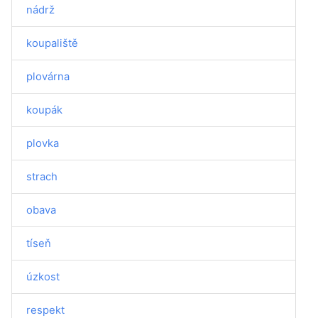
nádrž
koupaliště
plovárna
koupák
plovka
strach
obava
tíseň
úzkost
respekt