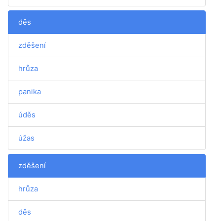
děs
zděšení
hrůza
panika
úděs
úžas
zděšení
hrůza
děs