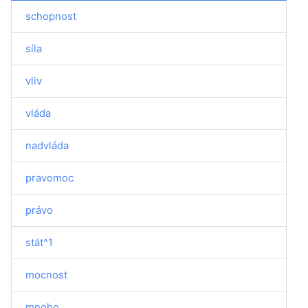
schopnost
síla
vliv
vláda
nadvláda
pravomoc
právo
stát^1
mocnost
mnoho