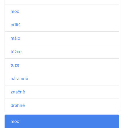
moc
příliš
málo
těžce
tuze
náramně
značně
drahně
moc