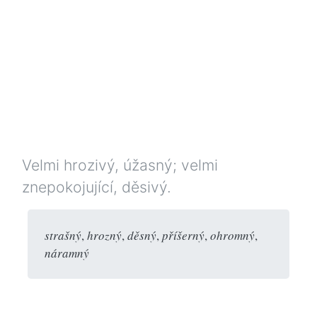
Velmi hrozivý, úžasný; velmi
znepokojující, děsivý.
strašný
,
hrozný
,
děsný
,
příšerný
,
ohromný
,
náramný