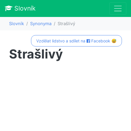
Slovník
Slovník
Synonyma
Strašlivý
Vzdělat lidstvo a sdílet na
Facebook 😅
Strašlivý