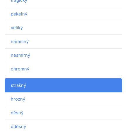
tragický
pekelný
veliký
náramný
nesmírný
ohromný
strašný
hrozný
děsný
úděsný