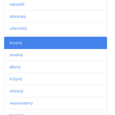
nejvyšší
dokonalý
ušlechtilý
hrozný
strašný
děsný
hrůzný
otřesný
nesnesitelný