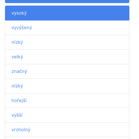
vysoký
vyvýšený
nízký
velký
značný
nízký
hořejší
vyšší
vrcholný