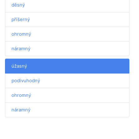
děsný
příšerný
ohromný
náramný
úžasný
podivuhodný
ohromný
náramný