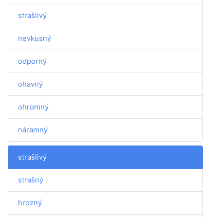
strašlivý
nevkusný
odporný
ohavný
ohromný
náramný
strašlivý
strašný
hrozný