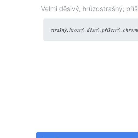
Velmi děsivý, hrůzostrašný; pří
strašný
,
hrozný
,
děsný
,
příšerný
,
ohrom