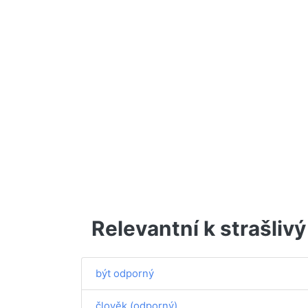
Relevantní k strašlivý
být odporný
člověk (odporný)