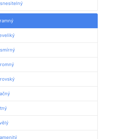
snesitelný
ramný
eveliký
smírný
romný
rovský
ačný
tný
vělý
amenitý