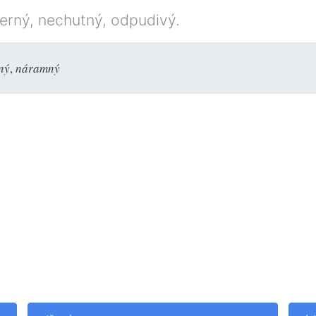
šerný, nechutný, odpudivý.
ný
,
náramný