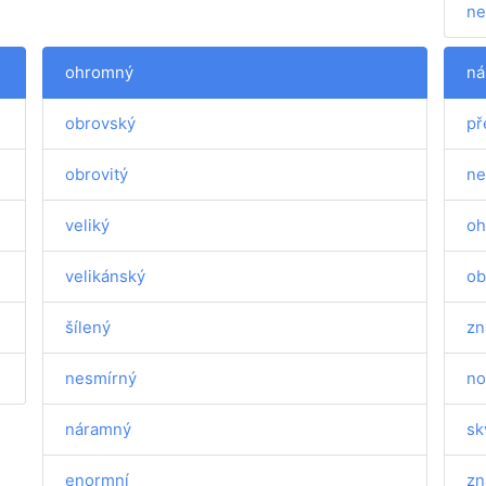
ne
ohromný
ná
obrovský
př
obrovitý
ne
veliký
oh
velikánský
ob
šílený
zn
nesmírný
no
náramný
sk
enormní
zn