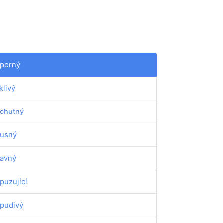
porný
klivý
chutný
usný
avný
puzující
pudivý