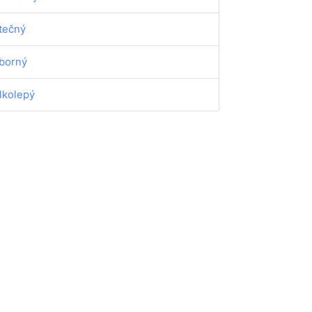
tečný
borný
lkolepý