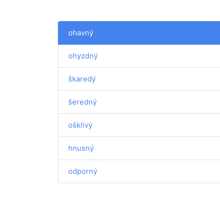
ohavný
ohyzdný
škaredý
šeredný
ošklivý
hnusný
odporný