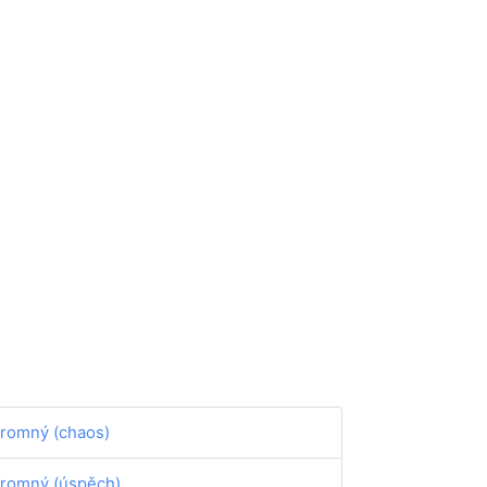
romný (chaos)
romný (úspěch)