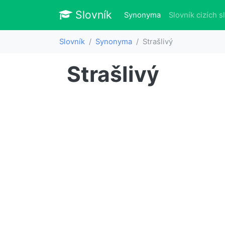
Slovník
Slovník
(aktuálně)
Synonyma
Slovník cizích s
Slovník
Synonyma
Strašlivý
Strašlivý