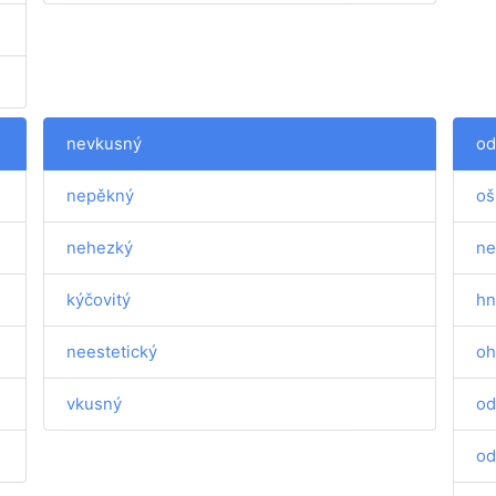
nevkusný
od
nepěkný
oš
nehezký
ne
kýčovitý
hn
neestetický
oh
vkusný
od
od