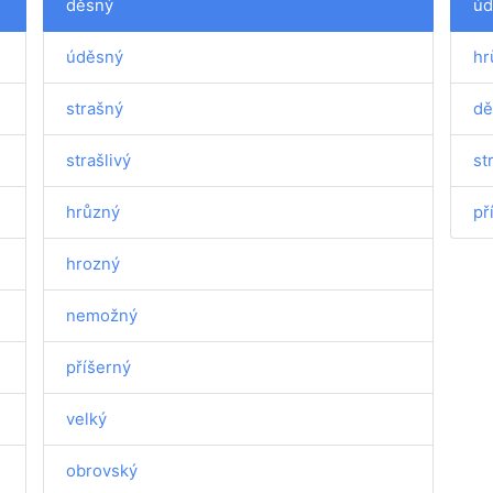
děsný
úd
úděsný
hr
strašný
dě
strašlivý
st
hrůzný
př
hrozný
nemožný
příšerný
velký
obrovský