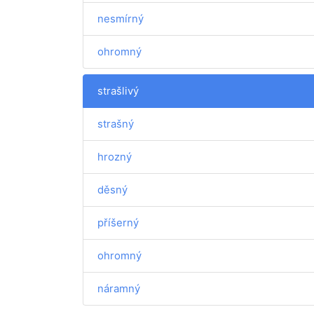
nesmírný
ohromný
strašlivý
strašný
hrozný
děsný
příšerný
ohromný
náramný