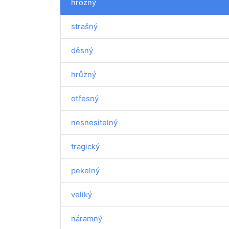
hrozný
strašný
děsný
hrůzný
otřesný
nesnesitelný
tragický
pekelný
veliký
náramný