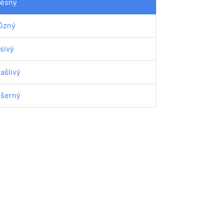
ěsný
ůzný
sivý
rašlivý
íšerný